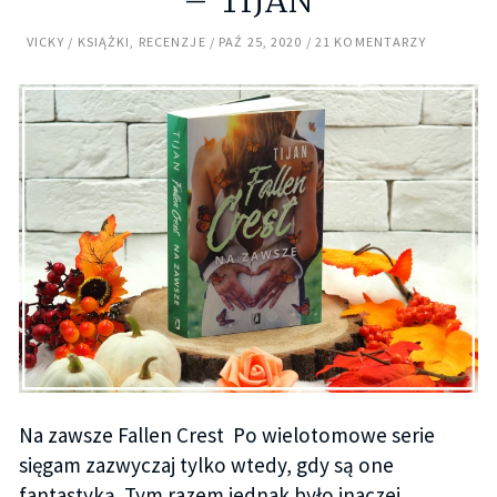
– TIJAN
VICKY
KSIĄŻKI
,
RECENZJE
PAŹ 25, 2020
21 KOMENTARZY
Na zawsze Fallen Crest Po wielotomowe serie
sięgam zazwyczaj tylko wtedy, gdy są one
fantastyką. Tym razem jednak było inaczej.