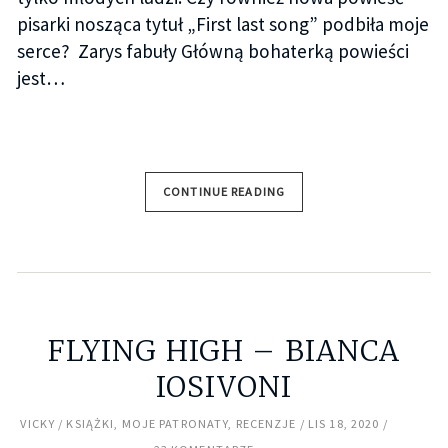
pisarki nosząca tytuł „First last song” podbiła moje
serce? Zarys fabuły Główną bohaterką powieści
jest…
CONTINUE READING
FLYING HIGH – BIANCA
IOSIVONI
VICKY
KSIĄŻKI
,
MOJE PATRONATY
,
RECENZJE
LIS 18, 2020