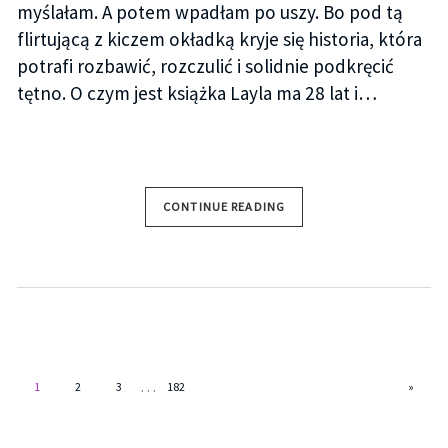
myślałam. A potem wpadłam po uszy. Bo pod tą
flirtującą z kiczem okładką kryje się historia, która
potrafi rozbawić, rozczulić i solidnie podkręcić
tętno. O czym jest książka Layla ma 28 lat i…
CONTINUE READING
…
1
2
3
182
»