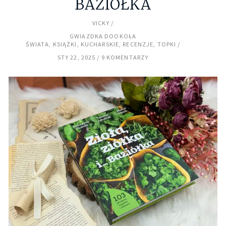
BAZIÓŁKA
VICKY
GWIAZDKA DOOKOŁA
ŚWIATA
,
KSIĄŻKI
,
KUCHARSKIE
,
RECENZJE
,
TOPKI
STY 22, 2025
9 KOMENTARZY