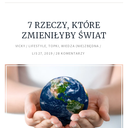
7 RZECZY, KTÓRE
ZMIENIŁYBY ŚWIAT
VICKY
LIFESTYLE
,
TOPKI
,
WIEDZA (NIE)ZBĘDNA
LIS 27, 2019
28 KOMENTARZY