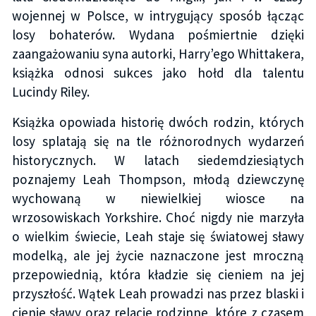
wojennej w Polsce, w intrygujący sposób łącząc
losy bohaterów. Wydana pośmiertnie dzięki
zaangażowaniu syna autorki, Harry’ego Whittakera,
książka odnosi sukces jako hołd dla talentu
Lucindy Riley.
Książka opowiada historię dwóch rodzin, których
losy splatają się na tle różnorodnych wydarzeń
historycznych. W latach siedemdziesiątych
poznajemy Leah Thompson, młodą dziewczynę
wychowaną w niewielkiej wiosce na
wrzosowiskach Yorkshire. Choć nigdy nie marzyła
o wielkim świecie, Leah staje się światowej sławy
modelką, ale jej życie naznaczone jest mroczną
przepowiednią, która kładzie się cieniem na jej
przyszłość. Wątek Leah prowadzi nas przez blaski i
cienie sławy oraz relacje rodzinne, które z czasem