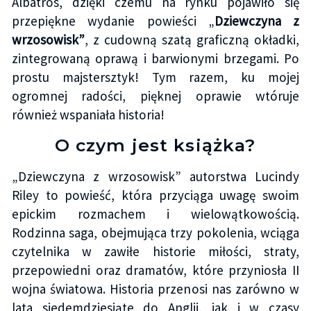
Albatros, dzięki czemu na rynku pojawiło się
przepiękne wydanie powieści „
Dziewczyna z
wrzosowisk”
, z cudowną szatą graficzną okładki,
zintegrowaną oprawą i barwionymi brzegami. Po
prostu majstersztyk! Tym razem, ku mojej
ogromnej radości, pięknej oprawie wtóruje
również wspaniała historia!
O czym jest książka?
„Dziewczyna z wrzosowisk” autorstwa Lucindy
Riley to powieść, która przyciąga uwagę swoim
epickim rozmachem i wielowątkowością.
Rodzinna saga, obejmująca trzy pokolenia, wciąga
czytelnika w zawiłe historie miłości, straty,
przepowiedni oraz dramatów, które przyniosła II
wojna światowa. Historia przenosi nas zarówno w
lata siedemdziesiąte do Anglii, jak i w czasy