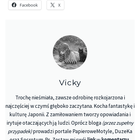
Facebook
X
Vicky
Trochę nieśmiała, zawsze odrobinę rozkojarzona i
najczęściej w czymś głęboko zaczytana. Kocha fantastykę i
kulturę Japonii. Z zamiłowaniem tworzy opowiadania i
irytuje otaczających ją ludzi. Oprócz bloga
(przez zupełny
przypadek)
prowadzi portale PapieroweMotyle, DuzeKa
oraz Secretum. Ps. Zostaw mi swój
link
w
komentarzu
,