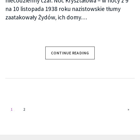
niecodzienny czar. Noc Kryształowa – w nocy z 9
na 10 listopada 1938 roku nazistowskie tłumy
zaatakowały Żydów, ich domy…
CONTINUE READING
1
2
»