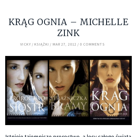
KRĄG OGNIA – MICHELLE
ZINK
VICKY
KSIĄŻKI
MAR 27, 2012
0 COMMENTS
Istnieje tajemnicze proroctwo, a losy całego świata