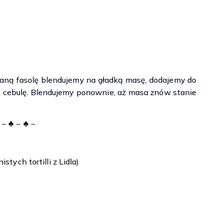
aną fasolę blendujemy na gładką masę, dodajemy do
ą cebulę. Blendujemy ponownie, aż masa znów stanie
 ~ ♣ ~ ♣ ~
stych tortilli z Lidla)