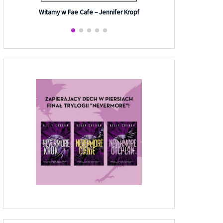
Efekt G
Witamy w Fae Cafe – Jennifer Kropf