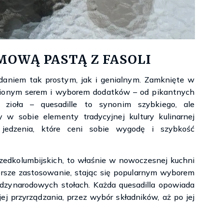
Księgarnie i kościopył – Travis Baldree
MOWĄ PASTĄ Z FASOLI
t daniem tak prostym, jak i genialnym. Zamknięte w
topionym serem i wyborem dodatków – od pikantnych
ioła – quesadille to synonim szybkiego, ale
zy w sobie elementy tradycyjnej kultury kulinarnej
edzenia, które ceni sobie wygodę i szybkość
rzedkolumbijskich, to właśnie w nowoczesnej kuchni
ersze zastosowanie, stając się popularnym wyborem
ędzynarodowych stołach. Każda quesadilla opowiada
jej przyrządzania, przez wybór składników, aż po jej