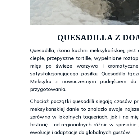
QUESADILLA Z DO
Quesadilla, ikona kuchni meksykańskiej, jes
ciepłe, przepyszne tortille, wypełnione roz
mięs po świeże warzywa i aromatyczne z
satysfakcjonującego posiłku. Quesadilla łąc
Meksyku z nowoczesnym podejściem do j
przygotowania.
Chociaż początki quesadilli sięgają czasów p
meksykańskiej danie to znalazło swoje najsz
zarówno w lokalnych taqueriach, jak i na mi
historię – od regionalnych różnic w sposobie 
ewolucję i adaptację do globalnych gustów.