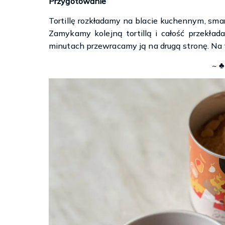
Przygotowanie
Tortillę rozkładamy na blacie kuchennym, smar
Zamykamy kolejną tortillą i całość przekład
minutach przewracamy ją na drugą stronę. Na t
~ ♣