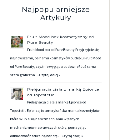
Najpopularniejsze
Artykuły
Fruit Mood box kosmetyczny od
Pure Beauty
Fruit Mood box od Pure Beauty Przyjrzyjcie się
najnowszemu, pełnemu kosmetyków pudełku Fruit Mood
od Pure Beauty, czyż nie wygląda cudowne? Już sama
szata graficzna …
Czytaj dalej »
Pielęgnacja ciała z marką Epionce
od Topestetic
Pielęgnacja ciała z marką Epionce od
Topestetic Epionce, to amerykańska marka kosmetyków,
która skupia się na wzmacnianiu własnych
mechanizmów naprawczych skóry, pomagając
odbudować naturalną barierę …
Czytaj dalej »