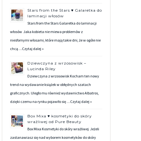
Stars from the Stars ♥ Galaretka do
laminacji włosów
Stars from the Stars Galaretka do laminacji
włosów Jaka kobieta nie miewa problemów z
niesfornymi włosami, które mają takie dni, że w ogóle nie
chcą …
Czytaj dalej »
Dziewczyna z wrzosowisk –
Lucinda Riley
Dziewczyna z wrzosowisk Kocham ten nowy
trend na wydawanie książek w obłędnych szatach
graficznych. Uległo mu również wydawnictwo Albatros,
dzięki czemu na rynku pojawiło się …
Czytaj dalej »
Box Mixa ♥ kosmetyki do skóry
wrażliwej od Pure Beauty
Box Mixa Kosmetyki do skóry wrażliwej Jeżeli
zastanawiasz się nad wyborem kosmetyków do skóry