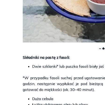
~ ♣
Składniki na pastę z fasoli:
Dwie szklanki* lub puszka fasoli biały jaś
*W przypadku fasoli suchej przed ugotowani
godzin, następnie wypłukać je pod bieżącą
gotować do miękkości (ok. 30–40 minut).
Duża cebula
Łyżka ulubionego oleju lub oliwy