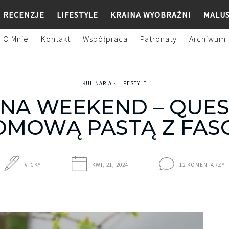
RECENZJE
LIFESTYLE
KRAINA WYOBRAŹNI
MALU
O Mnie
Kontakt
Współpraca
Patronaty
Archiwum
KULINARIA
LIFESTYLE
 NA WEEKEND – QUES
MOWĄ PASTĄ Z FAS
VICKY
KWI, 21, 2024
12 KOMENTARZY