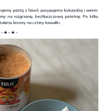
ujemy pastą z fasoli, posypujemy kukurydzą i serem.
amy na rozgrzaną, beztłuszczową patelnię. Po kilku
alerzu kroimy na cztery kawałki.
 ~ ♣ ~ ♣ ~