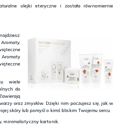
uralne olejki eteryczne i została równomiernie
ajdziesz:
Aromaty,
wiąteczne
e Aromaty
iąteczne
u wiele
alnych do
 Zawierają
warzy oraz zmysłów. Dzięki nim poczujesz się, jak w
ej skóry lub pomyśl o kimś bliskim Twojemu sercu.
 minimalistyczny kartonik.