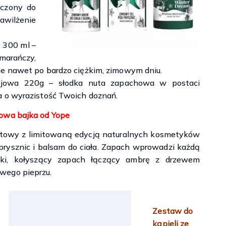
aczony do
nawilżenie
 300 ml –
marańczy,
ie nawet po bardzo ciężkim, zimowym dniu.
ojowa 220g – słodka nuta zapachowa w postaci
a o wyrazistość Twoich doznań.
owa bajka od Yope
entowy z limitowaną edycją naturalnych kosmetyków
 prysznic i balsam do ciała. Zapach wprowadzi każdą
ki, kołyszący zapach łączący ambrę z drzewem
wego pieprzu.
Zestaw do
kąpieli ze