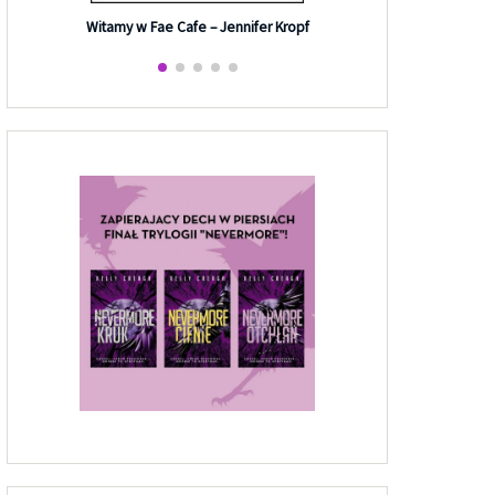
Efekt G
Witamy w Fae Cafe – Jennifer Kropf