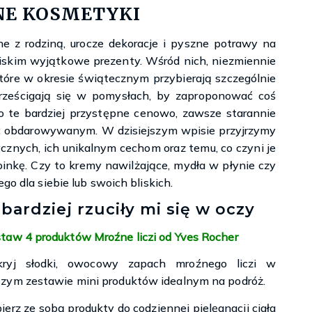
Księgarnie i kościopył – Travis Baldree
NE KOSMETYKI
e z rodziną, urocze dekoracje i pyszne potrawy na
bliskim wyjątkowe prezenty. Wśród nich, niezmiennie
óre w okresie świątecznym przybierają szczególnie
rześcigają się w pomysłach, by zaproponować coś
te bardziej przystępne cenowo, zawsze starannie
ć obdarowywanym. W dzisiejszym wpisie przyjrzymy
cznych, ich unikalnym cechom oraz temu, co czyni je
nkę. Czy to kremy nawilżające, mydła w płynie czy
go dla siebie lub swoich bliskich.
bardziej rzuciły mi się w oczy
taw 4 produktów Mroźne liczi od Yves Rocher
kryj słodki, owocowy zapach mroźnego liczi w
zym zestawie mini produktów idealnym na podróż.
ierz ze sobą produkty do codziennej pielęgnacji ciała