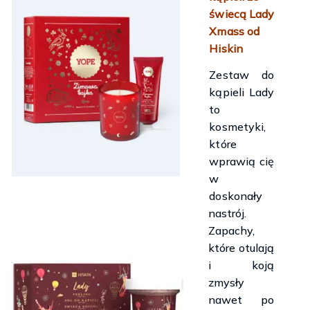
świecą Lady
Xmass od
Hiskin
Zestaw do
kąpieli Lady
to
kosmetyki,
które
wprawią cię
w
doskonały
nastrój.
Zapachy,
które otulają
i koją
zmysły
nawet po