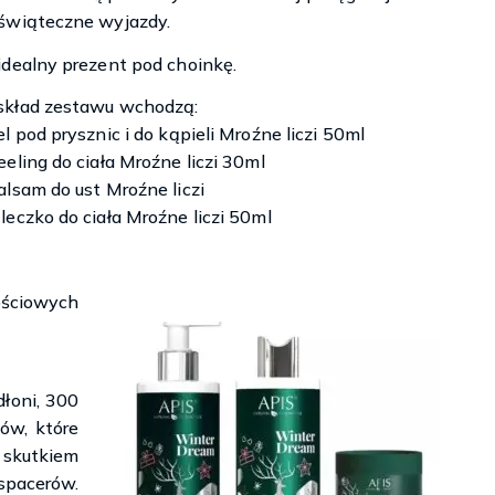
świąteczne wyjazdy.
idealny prezent pod choinkę.
kład zestawu wchodzą:
el pod prysznic i do kąpieli Mroźne liczi 50ml
eeling do ciała Mroźne liczi 30ml
alsam do ust Mroźne liczi
leczko do ciała Mroźne liczi 50ml
ościowych
łoni, 300
ów, które
skutkiem
pacerów.