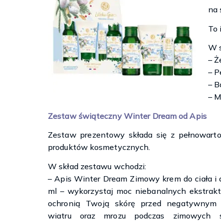
na 
To 
W s
– Ż
– P
– B
– M
Zestaw świąteczny Winter Dream od Apis
Zestaw prezentowy składa się z pełnowart
produktów kosmetycznych.
W skład zestawu wchodzi:
– Apis Winter Dream Zimowy krem do ciała i d
ml – wykorzystaj moc niebanalnych ekstrakt
ochronią Twoją skórę przed negatywnym 
wiatru oraz mrozu podczas zimowych s