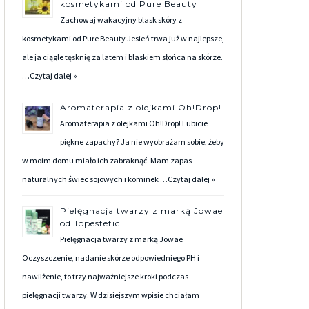
kosmetykami od Pure Beauty
Zachowaj wakacyjny blask skóry z
kosmetykami od Pure Beauty Jesień trwa już w najlepsze,
ale ja ciągle tęsknię za latem i blaskiem słońca na skórze.
…
Czytaj dalej »
Aromaterapia z olejkami Oh!Drop!
Aromaterapia z olejkami Oh!Drop! Lubicie
piękne zapachy? Ja nie wyobrażam sobie, żeby
w moim domu miało ich zabraknąć. Mam zapas
naturalnych świec sojowych i kominek …
Czytaj dalej »
Pielęgnacja twarzy z marką Jowae
od Topestetic
Pielęgnacja twarzy z marką Jowae
Oczyszczenie, nadanie skórze odpowiedniego PH i
nawilżenie, to trzy najważniejsze kroki podczas
pielęgnacji twarzy. W dzisiejszym wpisie chciałam