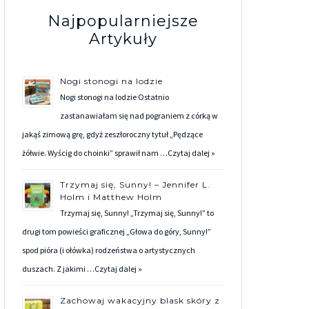
Najpopularniejsze
Artykuły
Nogi stonogi na lodzie
Nogi stonogi na lodzie Ostatnio
zastanawiałam się nad pograniem z córką w
jakąś zimową grę, gdyż zeszłoroczny tytuł „Pędzące
żółwie. Wyścig do choinki” sprawił nam …
Czytaj dalej »
Trzymaj się, Sunny! – Jennifer L.
Holm i Matthew Holm
Trzymaj się, Sunny! „Trzymaj się, Sunny!” to
drugi tom powieści graficznej „Głowa do góry, Sunny!”
spod pióra (i ołówka) rodzeństwa o artystycznych
duszach. Z jakimi …
Czytaj dalej »
Zachowaj wakacyjny blask skóry z