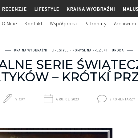
RECENZJE
LIFESTYLE
KRAINA WYOBRAŹNI
MALU
O Mnie
Kontakt
Współpraca
Patronaty
Archiwum
KRAINA WYOBRAŹNI
LIFESTYLE
POMYSŁ NA PREZENT
URODA
ALNE SERIE ŚWIĄTE
TYKÓW – KRÓTKI PR
VICKY
GRU, 03, 2023
9 KOMENTARZY