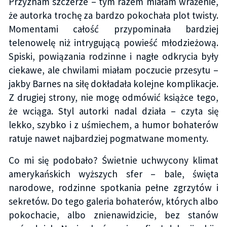
Przyznam szczerze – tym razem miałam wrażenie,
że autorka trochę za bardzo pokochała plot twisty.
Momentami całość przypominała bardziej
telenowelę niż intrygującą powieść młodzieżową.
Spiski, powiązania rodzinne i nagłe odkrycia były
ciekawe, ale chwilami miałam poczucie przesytu –
jakby Barnes na siłę dokładała kolejne komplikacje.
Z drugiej strony, nie mogę odmówić książce tego,
że wciąga. Styl autorki nadal działa – czyta się
lekko, szybko i z uśmiechem, a humor bohaterów
ratuje nawet najbardziej pogmatwane momenty.
Co mi się podobało? Świetnie uchwycony klimat
amerykańskich wyższych sfer – bale, święta
narodowe, rodzinne spotkania pełne zgrzytów i
sekretów. Do tego galeria bohaterów, których albo
pokochacie, albo znienawidzicie, bez stanów