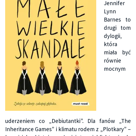
Jennifer
Lynn
Barnes to
drugi tom
dylogii,
która
miała być
równie
mocnym
uderzeniem co „Debiutantki”. Dla fanów „The
Inheritance Games” i klimatu rodem z „Plotkary” –