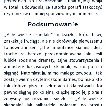
pośrednich. No i zakończenie – finał dylogii wbija
w fotel i udowadnia, że autorka potrafi zaskoczyć
czytelnika w najmniej spodziewanym momencie.
Podsumowanie
„Małe wielkie skandale” to książka, która bawi,
zaskakuje i wciąga, ale nie dorównuje pierwszemu
tomowi ani serii „The Inheritance Games”. Jest
trochę za bardzo przekombinowana, ale jeśli
lubicie rodzinne dramaty, tajne stowarzyszenia i
atmosferę luksusowych skandali, warto po nią
sięgnąć. Natomiast ja, mimo małego zawodu, i tak
zostaję wierną czytelniczkom Barnes, bo mało kto
tak dobrze pisze o sekretach i kłamstwach. Na
pewno sięgnę po kolejną książkę spod jej pióra! I
żebyśmy nie zrozumieli się źle — „Małe wielkie
skandale” jak najbardziej polecam, po prostu