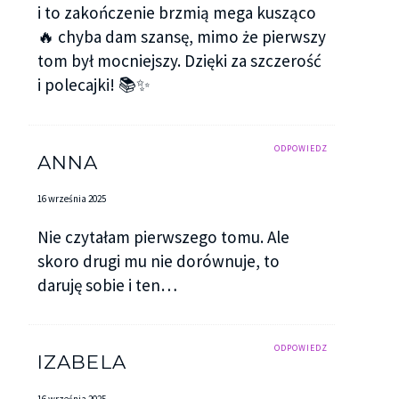
i to zakończenie brzmią mega kusząco
🔥 chyba dam szansę, mimo że pierwszy
tom był mocniejszy. Dzięki za szczerość
i polecajki! 📚✨
ODPOWIEDZ
ANNA
16 września 2025
Nie czytałam pierwszego tomu. Ale
skoro drugi mu nie dorównuje, to
daruję sobie i ten…
ODPOWIEDZ
IZABELA
16 września 2025