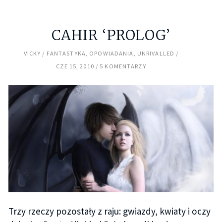
CAHIR ‘PROLOG’
VICKY
FANTASTYKA
,
OPOWIADANIA
,
UNRIVALLED
CZE 15, 2010
5 KOMENTARZY
Trzy rzeczy pozostały z raju: gwiazdy, kwiaty i oczy