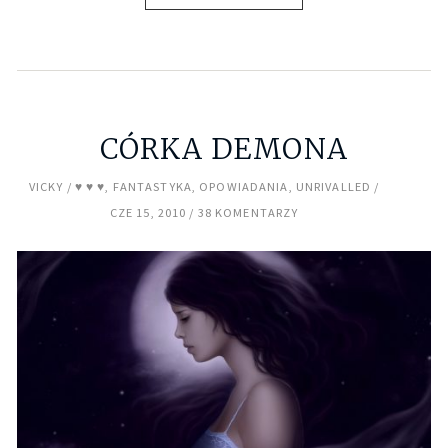
CÓRKA DEMONA
VICKY
♥ ♥ ♥
,
FANTASTYKA
,
OPOWIADANIA
,
UNRIVALLED
CZE 15, 2010
38 KOMENTARZY