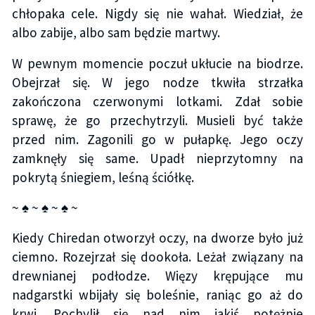
chłopaka cele. Nigdy się nie wahał. Wiedział, że
albo zabije, albo sam będzie martwy.
W pewnym momencie poczuł ukłucie na biodrze.
Obejrzał się. W jego nodze tkwiła strzałka
zakończona czerwonymi lotkami. Zdał sobie
sprawę, że go przechytrzyli. Musieli być także
przed nim. Zagonili go w pułapkę. Jego oczy
zamknęły się same. Upadł nieprzytomny na
pokrytą śniegiem, leśną ściółkę.
~ ♠ ~ ♠ ~ ♠ ~
Kiedy Chiredan otworzył oczy, na dworze było już
ciemno. Rozejrzał się dookoła. Leżał związany na
drewnianej podłodze. Więzy krępujące mu
nadgarstki wbijały się boleśnie, raniąc go aż do
krwi. Pochylił się nad nim jakiś potężnie