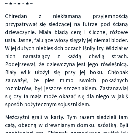
~ ♠ ~ ♠ ~ ♠ ~
Chiredan z niekłamaną przyjemnością
przypatrywał się siedzącej na futrze pod ścianą
dziewczynie. Miała bladą cerę i śliczne, różowe
usta. Jasne, falujące włosy sięgały jej niemal bioder.
W jej dużych niebieskich oczach lśniły łzy. Widział w
nich narastający z każdą chwilą strach.
Podejrzewał, że dziewczyna jest jego rówieśnicą.
Biały wilk ułożył się przy jej boku. Chłopak
zauważył, że pies mimo swoich pokaźnych
rozmiarów, był jeszcze szczeniakiem. Zastanawiał
się czy ta mała może okazać się dla niego w jakiś
sposób pożytecznym sojusznikiem.
Mężczyźni grali w karty. Tym razem siedzieli tam
całą, obecną w drewnianym domku, szóstką. Byli