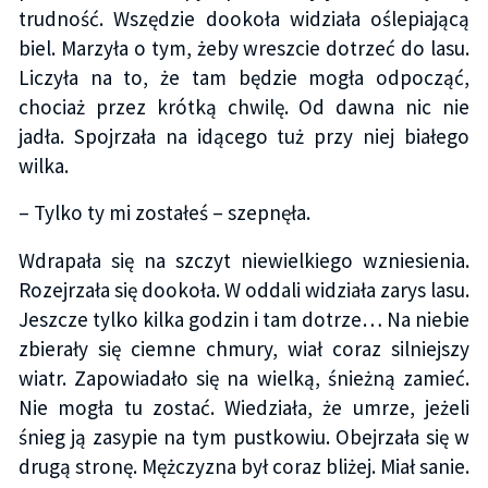
trudność. Wszędzie dookoła widziała oślepiającą
biel. Marzyła o tym, żeby wreszcie dotrzeć do lasu.
Liczyła na to, że tam będzie mogła odpocząć,
chociaż przez krótką chwilę. Od dawna nic nie
jadła. Spojrzała na idącego tuż przy niej białego
wilka.
– Tylko ty mi zostałeś – szepnęła.
Wdrapała się na szczyt niewielkiego wzniesienia.
Rozejrzała się dookoła. W oddali widziała zarys lasu.
Jeszcze tylko kilka godzin i tam dotrze… Na niebie
zbierały się ciemne chmury, wiał coraz silniejszy
wiatr. Zapowiadało się na wielką, śnieżną zamieć.
Nie mogła tu zostać. Wiedziała, że umrze, jeżeli
śnieg ją zasypie na tym pustkowiu. Obejrzała się w
drugą stronę. Mężczyzna był coraz bliżej. Miał sanie.