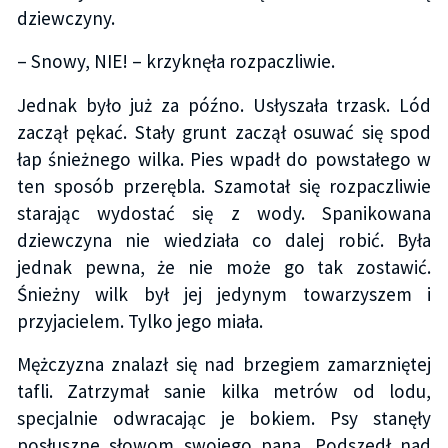
dziewczyny.
– Snowy, NIE! – krzyknęła rozpaczliwie.
Jednak było już za późno. Usłyszała trzask. Lód
zaczął pękać. Stały grunt zaczął osuwać się spod
łap śnieżnego wilka. Pies wpadł do powstałego w
ten sposób przerębla. Szamotał się rozpaczliwie
starając wydostać się z wody. Spanikowana
dziewczyna nie wiedziała co dalej robić. Była
jednak pewna, że nie może go tak zostawić.
Śnieżny wilk był jej jedynym towarzyszem i
przyjacielem. Tylko jego miała.
Mężczyzna znalazł się nad brzegiem zamarzniętej
tafli. Zatrzymał sanie kilka metrów od lodu,
specjalnie odwracając je bokiem. Psy stanęły
posłuszne słowom swojego pana. Podszedł nad