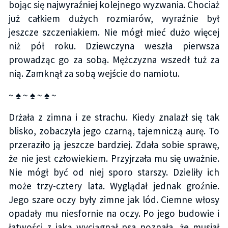
bojąc się najwyraźniej kolejnego wyzwania. Chociaż
już całkiem dużych rozmiarów, wyraźnie był
jeszcze szczeniakiem. Nie mógł mieć dużo więcej
niż pół roku. Dziewczyna weszła pierwsza
prowadząc go za sobą. Mężczyzna wszedł tuż za
nią. Zamknął za sobą wejście do namiotu.
~ ♠ ~ ♠ ~ ♠ ~
Drżała z zimna i ze strachu. Kiedy znalazł się tak
blisko, zobaczyła jego czarną, tajemniczą aurę. To
przeraziło ją jeszcze bardziej. Zdała sobie sprawę,
że nie jest człowiekiem. Przyjrzała mu się uważnie.
Nie mógł być od niej sporo starszy. Dzieliły ich
może trzy-cztery lata. Wyglądał jednak groźnie.
Jego szare oczy były zimne jak lód. Ciemne włosy
opadały mu niesfornie na oczy. Po jego budowie i
łatwości z jaką wyciągnął psa poznała, że musiał