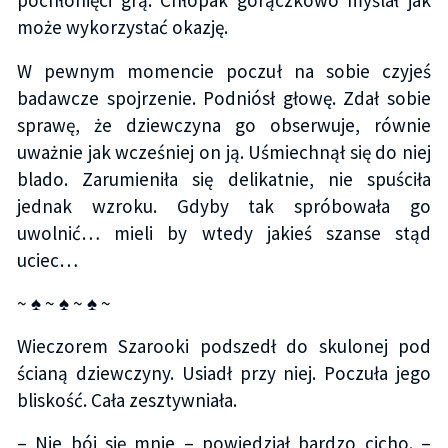
pochłonięci grą. Chłopak gorączkowo myślał jak
może wykorzystać okazję.
W pewnym momencie poczuł na sobie czyjeś
badawcze spojrzenie. Podniósł głowę. Zdał sobie
sprawę, że dziewczyna go obserwuje, równie
uważnie jak wcześniej on ją. Uśmiechnął się do niej
blado. Zarumieniła się delikatnie, nie spuściła
jednak wzroku. Gdyby tak spróbowała go
uwolnić… mieli by wtedy jakieś szanse stąd
uciec…
~ ♠ ~ ♠ ~ ♠ ~
Wieczorem Szarooki podszedł do skulonej pod
ścianą dziewczyny. Usiadł przy niej. Poczuła jego
bliskość. Cała zesztywniała.
– Nie bój się mnie – powiedział bardzo cicho. –