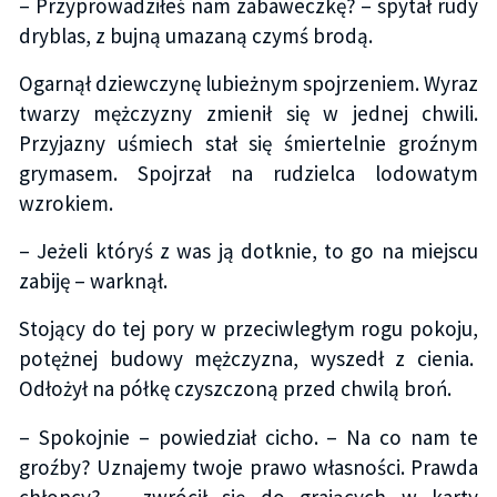
– Przyprowadziłeś nam zabaweczkę? – spytał rudy
dryblas, z bujną umazaną czymś brodą.
Ogarnął dziewczynę lubieżnym spojrzeniem. Wyraz
twarzy mężczyzny zmienił się w jednej chwili.
Przyjazny uśmiech stał się śmiertelnie groźnym
grymasem. Spojrzał na rudzielca lodowatym
wzrokiem.
– Jeżeli któryś z was ją dotknie, to go na miejscu
zabiję – warknął.
Stojący do tej pory w przeciwległym rogu pokoju,
potężnej budowy mężczyzna, wyszedł z cienia.
Odłożył na półkę czyszczoną przed chwilą broń.
– Spokojnie – powiedział cicho. – Na co nam te
groźby? Uznajemy twoje prawo własności. Prawda
chłopcy? – zwrócił się do grających w karty