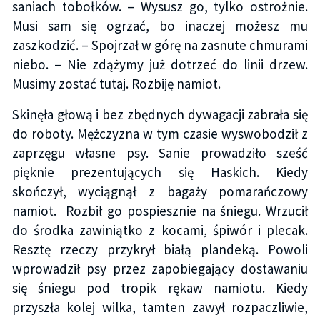
saniach tobołków. – Wysusz go, tylko ostrożnie.
Musi sam się ogrzać, bo inaczej możesz mu
zaszkodzić. – Spojrzał w górę na zasnute chmurami
niebo. – Nie zdążymy już dotrzeć do linii drzew.
Musimy zostać tutaj. Rozbiję namiot.
Skinęła głową i bez zbędnych dywagacji zabrała się
do roboty. Mężczyzna w tym czasie wyswobodził z
zaprzęgu własne psy. Sanie prowadziło sześć
pięknie prezentujących się Haskich. Kiedy
skończył, wyciągnął z bagaży pomarańczowy
namiot. Rozbił go pospiesznie na śniegu. Wrzucił
do środka zawiniątko z kocami, śpiwór i plecak.
Resztę rzeczy przykrył białą plandeką. Powoli
wprowadził psy przez zapobiegający dostawaniu
się śniegu pod tropik rękaw namiotu. Kiedy
przyszła kolej wilka, tamten zawył rozpaczliwie,