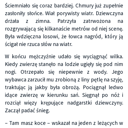
Ściemniało się coraz bardziej. Chmury już zupełnie
zasłoniły słońce. Wiał porywisty wiatr. Dziewczyna
drżała z zimna. Patrzyła zatrwożona na
rozgrywającą się kilkanaście metrów od niej scenę.
Była wdzięczna losowi, że łowca nagród, który ją
ścigał nie rzuca słów na wiatr.
W końcu mężczyźnie udało się wyciągnąć wilka.
Kiedy zwierzę stanęło na lodzie ugięły się pod nim
nogi. Otrzepało się niepewnie z wody. Jego
wybawca zarzucił mu zrobioną z liny pętlę na szyję,
traktując ją jakby była obrożą. Pociągnął ledwo
idące zwierzę w kierunku sań. Sięgnął po nóż i
rozciął więzy krępujące nadgarstki dziewczyny.
Zaczął padać śnieg.
– Tam masz koce – wskazał na jeden z leżących w