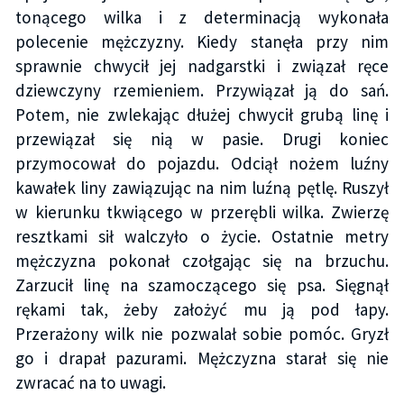
tonącego wilka i z determinacją wykonała
polecenie mężczyzny. Kiedy stanęła przy nim
sprawnie chwycił jej nadgarstki i związał ręce
dziewczyny rzemieniem. Przywiązał ją do sań.
Potem, nie zwlekając dłużej chwycił grubą linę i
przewiązał się nią w pasie. Drugi koniec
przymocował do pojazdu. Odciął nożem luźny
kawałek liny zawiązując na nim luźną pętlę. Ruszył
w kierunku tkwiącego w przerębli wilka. Zwierzę
resztkami sił walczyło o życie. Ostatnie metry
mężczyzna pokonał czołgając się na brzuchu.
Zarzucił linę na szamoczącego się psa. Sięgnął
rękami tak, żeby założyć mu ją pod łapy.
Przerażony wilk nie pozwalał sobie pomóc. Gryzł
go i drapał pazurami. Mężczyzna starał się nie
zwracać na to uwagi.