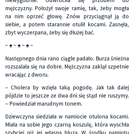
niewygodnie. Odwróciła się przodem do
mężczyzny. Położył swoje ramię, tak, żeby mogła
na nim oprzeć głowę. Znów przyciągnął ją do
siebie, a potem starannie otulił kocami. Zasnęła,
zbyt wyczerpana, żeby się dłużej bać.
~ ♠ ~ ♠ ~ ♠ ~
Następnego dnia rano ciągle padało. Burza śnieżna
rozszalała się na dobre. Mężczyzna zaklął szpetnie
wracając z dworu.
– Cholera by wzięła taką pogodę. Jak tak dalej
pójdzie to jeszcze ze dwa dni się stąd nie ruszymy.
– Powiedział marudnym tonem.
Dziewczyna siedziała w namiocie otulona kocami.
Miała na sobie jego czarną koszulę, która wyschła
szybciej niż jej własna bluza. W środku namiotu