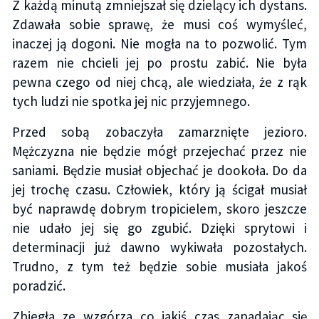
Z każdą minutą zmniejszał się dzielący ich dystans.
Zdawała sobie sprawę, że musi coś wymyśleć,
inaczej ją dogoni. Nie mogła na to pozwolić. Tym
razem nie chcieli jej po prostu zabić. Nie była
pewna czego od niej chcą, ale wiedziała, że z rąk
tych ludzi nie spotka jej nic przyjemnego.
Przed sobą zobaczyła zamarznięte jezioro.
Mężczyzna nie będzie mógł przejechać przez nie
saniami. Będzie musiał objechać je dookoła. Do da
jej trochę czasu. Człowiek, który ją ścigał musiał
być naprawdę dobrym tropicielem, skoro jeszcze
nie udało jej się go zgubić. Dzięki sprytowi i
determinacji już dawno wykiwała pozostałych.
Trudno, z tym też będzie sobie musiała jakoś
poradzić.
Zbiegła ze wzgórza co jakiś czas zapadając się