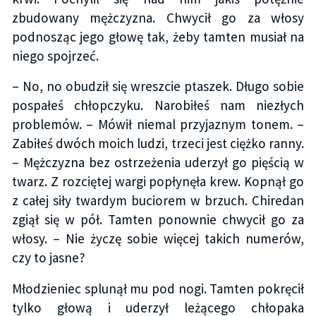
zbudowany mężczyzna. Chwycił go za włosy
podnosząc jego głowę tak, żeby tamten musiał na
niego spojrzeć.
– No, no obudził się wreszcie ptaszek. Długo sobie
pospałeś chłopczyku. Narobiłeś nam niezłych
problemów. – Mówił niemal przyjaznym tonem. –
Zabiłeś dwóch moich ludzi, trzeci jest ciężko ranny.
– Mężczyzna bez ostrzeżenia uderzył go pięścią w
twarz. Z rozciętej wargi popłynęła krew. Kopnął go
z całej siły twardym buciorem w brzuch. Chiredan
zgiął się w pół. Tamten ponownie chwycił go za
włosy. – Nie życzę sobie więcej takich numerów,
czy to jasne?
Młodzieniec splunął mu pod nogi. Tamten pokręcił
tylko głową i uderzył leżącego chłopaka