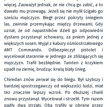
więcej. Zauważył jednak, że nie chcą go zabić, a to
dawało mu przewagę. Jeżeli się nie mylił ścigało go
sześciu mężczyzn. Biegł przez pokryty śniegiem
las, zwinnie przemykając między drzewami. Gdy
uznał, że od napastników dzieli go odpowiedni
dystans przystanął schowany, za pniem jednej z
większych sosen. Wyjął z kabury ośmiostrzałowego
AMT Commando. Odbezpieczył pistolet i
wycelował starannie w jednego ze zbliżających się
mężczyzn. Trafił bezbłędnie. Tamten z krzykiem
upadł na ziemię, brudząc krwią biały śnieg.
Chiredan znów zerwał się do biegu. Był szybszy i
bardziej spostrzegawczy od większości ludzi, miał
też znacznie lepszy wzrok. Po dłuższej chwili
znowu przystanął. Wycelował i strzelił. Tym razem
padły dwa strzały. Oba trafiły w obrane przez