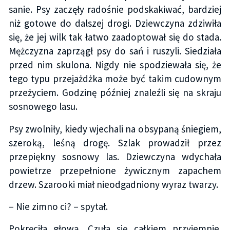
sanie. Psy zaczęły radośnie podskakiwać, bardziej
niż gotowe do dalszej drogi. Dziewczyna zdziwiła
się, że jej wilk tak łatwo zaadoptował się do stada.
Mężczyzna zaprzągł psy do sań i ruszyli. Siedziała
przed nim skulona. Nigdy nie spodziewała się, że
tego typu przejażdżka może być takim cudownym
przeżyciem. Godzinę później znaleźli się na skraju
sosnowego lasu.
Psy zwolniły, kiedy wjechali na obsypaną śniegiem,
szeroką, leśną drogę. Szlak prowadził przez
przepiękny sosnowy las. Dziewczyna wdychała
powietrze przepełnione żywicznym zapachem
drzew. Szarooki miał nieodgadniony wyraz twarzy.
– Nie zimno ci? – spytał.
Pokręciła głową. Czuła się całkiem przyjemnie.