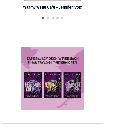
Efekt G
Witamy w Fae Cafe – Jennifer Kropf