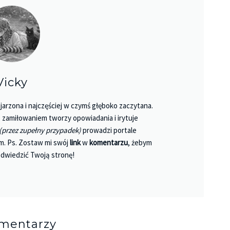
Vicky
jarzona i najczęściej w czymś głęboko zaczytana.
 Z zamiłowaniem tworzy opowiadania i irytuje
(przez zupełny przypadek)
prowadzi portale
m. Ps. Zostaw mi swój
link
w
komentarzu
, żebym
dwiedzić Twoją stronę!
omentarzy