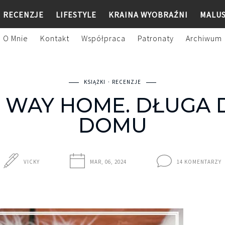
RECENZJE
LIFESTYLE
KRAINA WYOBRAŹNI
MALU
O Mnie
Kontakt
Współpraca
Patronaty
Archiwum
KSIĄŻKI
RECENZJE
 WAY HOME. DŁUGA
DOMU
VICKY
MAR, 06, 2024
14 KOMENTARZY