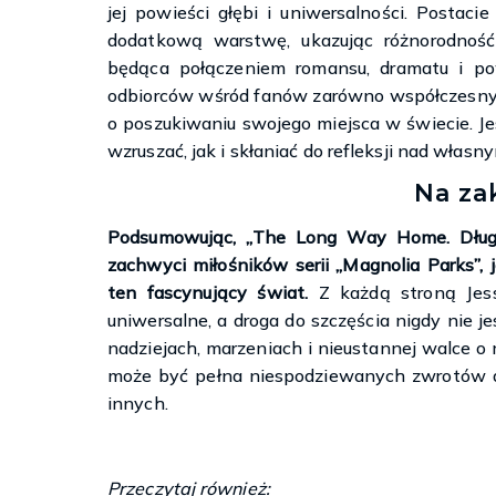
jej powieści głębi i uniwersalności. Postaci
dodatkową warstwę, ukazując różnorodność
będąca połączeniem romansu, dramatu i po
odbiorców wśród fanów zarówno współczesnych
o poszukiwaniu swojego miejsca w świecie. Je
wzruszać, jak i skłaniać do refleksji nad włas
Na za
Podsumowując, „The Long Way Home. Długa
zachwyci miłośników serii „Magnolia Parks”, 
ten fascynujący świat.
Z każdą stroną Jes
uniwersalne, a droga do szczęścia nigdy nie j
nadziejach, marzeniach i nieustannej walce o 
może być pełna niespodziewanych zwrotów akc
innych.
Przeczytaj również: