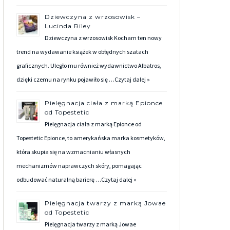
Dziewczyna z wrzosowisk –
Lucinda Riley
Dziewczyna z wrzosowisk Kocham ten nowy
trend na wydawanie książek w obłędnych szatach
graficznych. Uległo mu również wydawnictwo Albatros,
dzięki czemu na rynku pojawiło się …
Czytaj dalej »
Pielęgnacja ciała z marką Epionce
od Topestetic
Pielęgnacja ciała z marką Epionce od
Topestetic Epionce, to amerykańska marka kosmetyków,
która skupia się na wzmacnianiu własnych
mechanizmów naprawczych skóry, pomagając
odbudować naturalną barierę …
Czytaj dalej »
Pielęgnacja twarzy z marką Jowae
od Topestetic
Pielęgnacja twarzy z marką Jowae