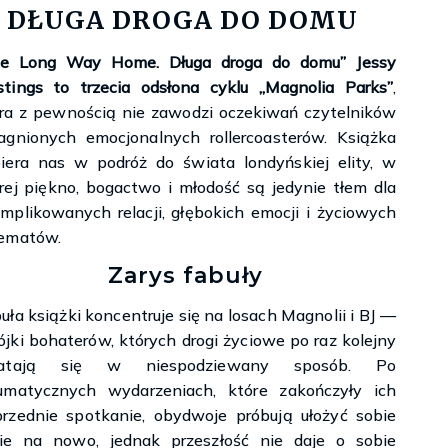
Księgarnie i kościopył – Travis Baldree
. DŁUGA DROGA DO DOMU
he Long Way Home. Długa droga do domu” Jessy
tings to trzecia odsłona cyklu „Magnolia Parks”
,
ra z pewnością nie zawodzi oczekiwań czytelników
agnionych emocjonalnych rollercoasterów. Książka
iera nas w podróż do świata londyńskiej elity, w
rej piękno, bogactwo i młodość są jedynie tłem dla
mplikowanych relacji, głębokich emocji i życiowych
lematów.
Zarys fabuły
uła książki koncentruje się na losach Magnolii i BJ —
jki bohaterów, których drogi życiowe po raz kolejny
latają się w niespodziewany sposób. Po
umatycznych wydarzeniach, które zakończyły ich
rzednie spotkanie, obydwoje próbują ułożyć sobie
ie na nowo, jednak przeszłość nie daje o sobie