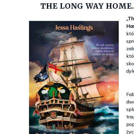
THE LONG WAY HOME
„T
Has
któ
spr
zab
któ
sko
dy
Fab
dwó
sp
tra
pop
życ