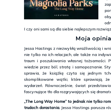
za
pon
ob
odn
I czy oni sami są dla siebie najlepszym rozw
Moja opinia
Jessa Hastings z niezwykłą wrażliwością i wni
nie tylko na ich relacjach, ale także na ind
traum i poszukiwania własnej tożsamości. P
wiedzie przez ból, stratę i samopoznanie. Sty
sprawia, że książkę czyta się jednym tch
skomplikowane wątki, które sprawiają, że 
wydarzeń. Równocześnie, świat przedstawio
fascynujące tło dla rozgrywających się dramat
„The Long Way Home” to jednak nie tylko roman
trudach dorastania.
Jessa Hastings porusza ró