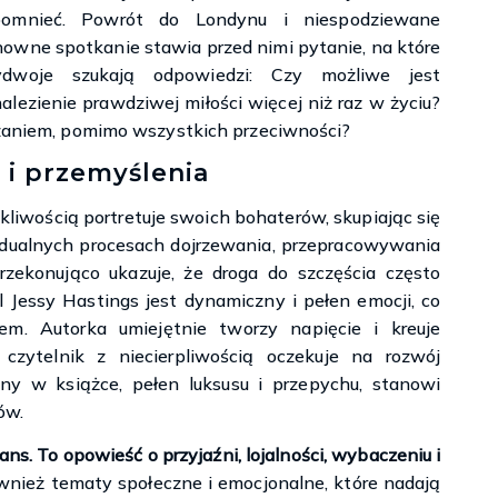
pomnieć. Powrót do Londynu i niespodziewane
owne spotkanie stawia przed nimi pytanie, na które
ydwoje szukają odpowiedzi: Czy możliwe jest
alezienie prawdziwej miłości więcej niż raz w życiu?
iązaniem, pomimo wszystkich przeciwności?
 i przemyślenia
kliwością portretuje swoich bohaterów, skupiając się
ywidualnych procesach dojrzewania, przepracowywania
rzekonująco ukazuje, że droga do szczęścia często
l Jessy Hastings jest dynamiczny i pełen emocji, co
em. Autorka umiejętnie tworzy napięcie i kreuje
czytelnik z niecierpliwością oczekuje na rozwój
ny w książce, pełen luksusu i przepychu, stanowi
ów.
s. To opowieść o przyjaźni, lojalności, wybaczeniu i
wnież tematy społeczne i emocjonalne, które nadają