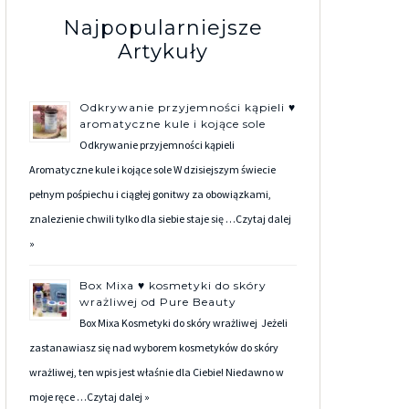
Najpopularniejsze
Artykuły
Odkrywanie przyjemności kąpieli ♥
aromatyczne kule i kojące sole
Odkrywanie przyjemności kąpieli
Aromatyczne kule i kojące sole W dzisiejszym świecie
pełnym pośpiechu i ciągłej gonitwy za obowiązkami,
znalezienie chwili tylko dla siebie staje się …
Czytaj dalej
»
Box Mixa ♥ kosmetyki do skóry
wrażliwej od Pure Beauty
Box Mixa Kosmetyki do skóry wrażliwej Jeżeli
zastanawiasz się nad wyborem kosmetyków do skóry
wrażliwej, ten wpis jest właśnie dla Ciebie! Niedawno w
moje ręce …
Czytaj dalej »