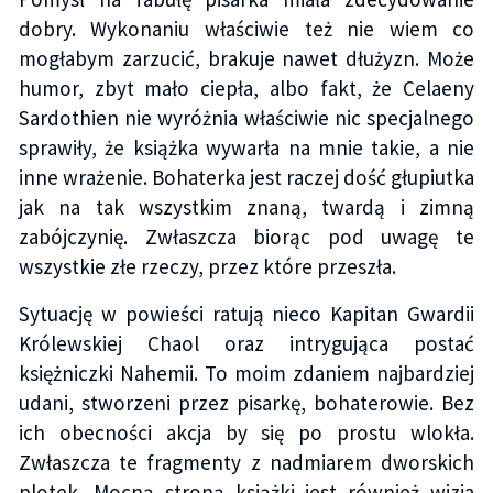
dobry. Wykonaniu właściwie też nie wiem co
mogłabym zarzucić, brakuje nawet dłużyzn. Może
humor, zbyt mało ciepła, albo fakt, że Celaeny
Sardothien nie wyróżnia właściwie nic specjalnego
sprawiły, że książka wywarła na mnie takie, a nie
inne wrażenie. Bohaterka jest raczej dość głupiutka
jak na tak wszystkim znaną, twardą i zimną
zabójczynię. Zwłaszcza biorąc pod uwagę te
wszystkie złe rzeczy, przez które przeszła.
Sytuację w powieści ratują nieco Kapitan Gwardii
Królewskiej Chaol oraz intrygująca postać
księżniczki Nahemii. To moim zdaniem najbardziej
udani, stworzeni przez pisarkę, bohaterowie. Bez
ich obecności akcja by się po prostu wlokła.
Zwłaszcza te fragmenty z nadmiarem dworskich
plotek. Mocną stroną książki jest również wizja