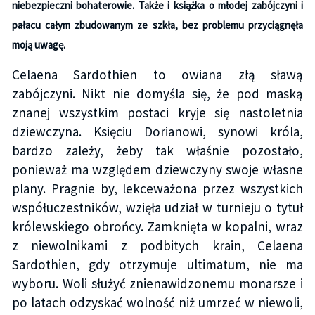
niebezpieczni bohaterowie. Także i książka o młodej zabójczyni i
pałacu całym zbudowanym ze szkła, bez problemu przyciągnęła
moją uwagę.
Celaena Sardothien to owiana złą sławą
zabójczyni. Nikt nie domyśla się, że pod maską
znanej wszystkim postaci kryje się nastoletnia
dziewczyna. Księciu Dorianowi, synowi króla,
bardzo zależy, żeby tak właśnie pozostało,
ponieważ ma względem dziewczyny swoje własne
plany. Pragnie by, lekceważona przez wszystkich
współuczestników, wzięła udział w turnieju o tytuł
królewskiego obrońcy. Zamknięta w kopalni, wraz
z niewolnikami z podbitych krain, Celaena
Sardothien, gdy otrzymuje ultimatum, nie ma
wyboru. Woli służyć znienawidzonemu monarsze i
po latach odzyskać wolność niż umrzeć w niewoli,