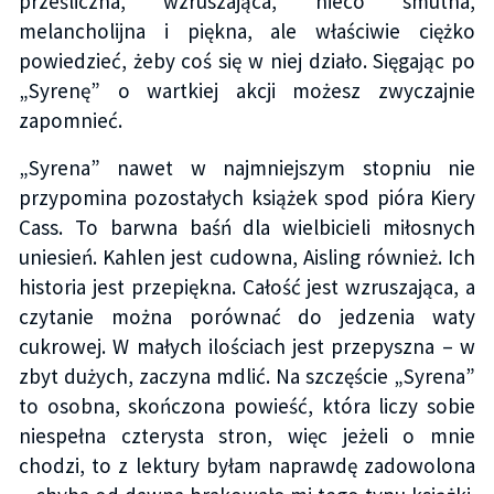
prześliczna, wzruszająca, nieco smutna,
melancholijna i piękna, ale właściwie ciężko
powiedzieć, żeby coś się w niej działo. Sięgając po
„Syrenę” o wartkiej akcji możesz zwyczajnie
zapomnieć.
„Syrena” nawet w najmniejszym stopniu nie
przypomina pozostałych książek spod pióra Kiery
Cass. To barwna baśń dla wielbicieli miłosnych
uniesień. Kahlen jest cudowna, Aisling również. Ich
historia jest przepiękna. Całość jest wzruszająca, a
czytanie można porównać do jedzenia waty
cukrowej. W małych ilościach jest przepyszna – w
zbyt dużych, zaczyna mdlić. Na szczęście „Syrena”
to osobna, skończona powieść, która liczy sobie
niespełna czterysta stron, więc jeżeli o mnie
chodzi, to z lektury byłam naprawdę zadowolona