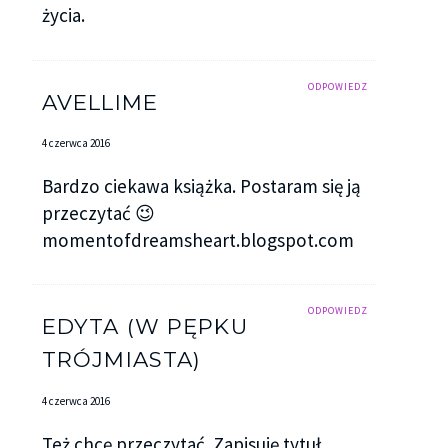
życia.
ODPOWIEDZ
AVELLIME
4 czerwca 2016
Bardzo ciekawa książka. Postaram się ją
przeczytać 😉
momentofdreamsheart.blogspot.com
ODPOWIEDZ
EDYTA (W PĘPKU
TRÓJMIASTA)
4 czerwca 2016
Też chcę przeczytać. Zapisuję tytuł.