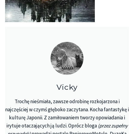
Vicky
Trochę nieśmiała, zawsze odrobinę rozkojarzona i
najczęściej w czymś głęboko zaczytana. Kocha fantastykę i
kulturę Japonii. Z zamiłowaniem tworzy opowiadania i
irytuje otaczających ją ludzi. Oprócz bloga
(przez zupełny
przypadek)
prowadzi portale PapieroweMotyle, DuzeKa