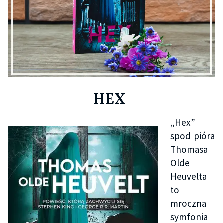
HEX
„Hex”
spod pióra
Thomasa
Olde
Heuvelta
to
mroczna
symfonia