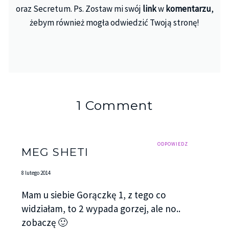
oraz Secretum. Ps. Zostaw mi swój
link
w
komentarzu
,
żebym również mogła odwiedzić Twoją stronę!
1 Comment
ODPOWIEDZ
MEG SHETI
8 lutego 2014
Mam u siebie Gorączkę 1, z tego co
widziałam, to 2 wypada gorzej, ale no..
zobaczę 🙂