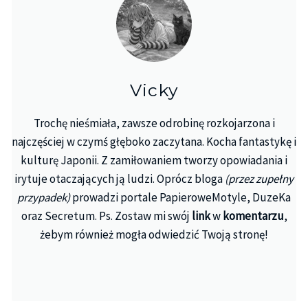
Vicky
Trochę nieśmiała, zawsze odrobinę rozkojarzona i
najczęściej w czymś głęboko zaczytana. Kocha fantastykę i
kulturę Japonii. Z zamiłowaniem tworzy opowiadania i
irytuje otaczających ją ludzi. Oprócz bloga
(przez zupełny
przypadek)
prowadzi portale PapieroweMotyle, DuzeKa
oraz Secretum. Ps. Zostaw mi swój
link
w
komentarzu
,
żebym również mogła odwiedzić Twoją stronę!