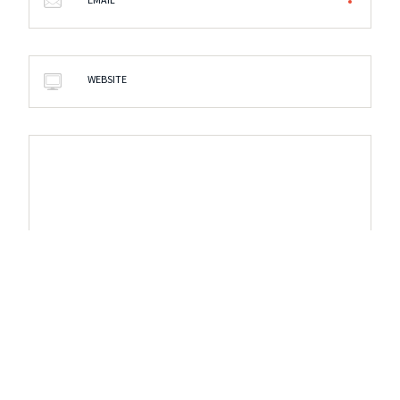
WEBSITE
Zapamiętaj moje dane w tej przeglądarce
podczas pisania kolejnych komentarzy.