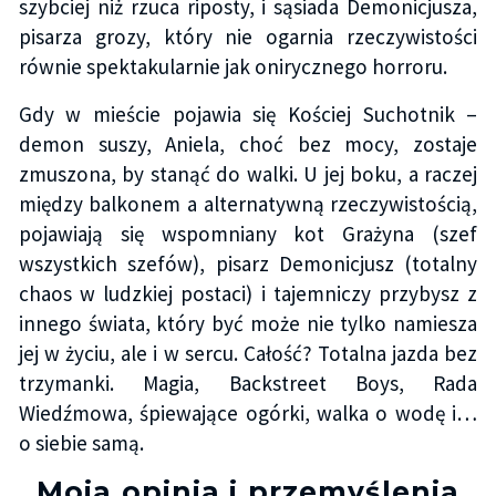
szybciej niż rzuca riposty, i sąsiada Demonicjusza,
pisarza grozy, który nie ogarnia rzeczywistości
równie spektakularnie jak onirycznego horroru.
Gdy w mieście pojawia się Kościej Suchotnik –
demon suszy, Aniela, choć bez mocy, zostaje
zmuszona, by stanąć do walki. U jej boku, a raczej
między balkonem a alternatywną rzeczywistością,
pojawiają się wspomniany kot Grażyna (szef
wszystkich szefów), pisarz Demonicjusz (totalny
chaos w ludzkiej postaci) i tajemniczy przybysz z
innego świata, który być może nie tylko namiesza
jej w życiu, ale i w sercu. Całość? Totalna jazda bez
trzymanki. Magia, Backstreet Boys, Rada
Wiedźmowa, śpiewające ogórki, walka o wodę i…
o siebie samą.
Moja opinia i przemyślenia