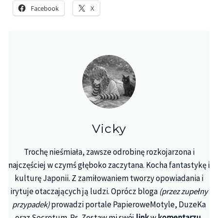
Facebook
X
Vicky
Trochę nieśmiała, zawsze odrobinę rozkojarzona i
najczęściej w czymś głęboko zaczytana. Kocha fantastykę i
kulturę Japonii. Z zamiłowaniem tworzy opowiadania i
irytuje otaczających ją ludzi. Oprócz bloga
(przez zupełny
przypadek)
prowadzi portale PapieroweMotyle, DuzeKa
oraz Secretum. Ps. Zostaw mi swój
link
w
komentarzu
,