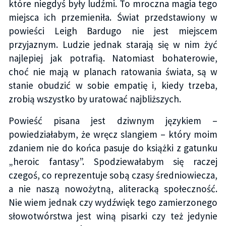
które niegdyś były ludźmi. To mroczna magia tego
miejsca ich przemieniła. Świat przedstawiony w
powieści Leigh Bardugo nie jest miejscem
przyjaznym. Ludzie jednak starają się w nim żyć
najlepiej jak potrafią. Natomiast bohaterowie,
choć nie mają w planach ratowania świata, są w
stanie obudzić w sobie empatię i, kiedy trzeba,
zrobią wszystko by uratować najbliższych.
Powieść pisana jest dziwnym językiem –
powiedziałabym, że wręcz slangiem – który moim
zdaniem nie do końca pasuje do książki z gatunku
„heroic fantasy”. Spodziewałabym się raczej
czegoś, co reprezentuje sobą czasy średniowiecza,
a nie naszą nowożytną, aliteracką społeczność.
Nie wiem jednak czy wydźwięk tego zamierzonego
słowotwórstwa jest winą pisarki czy też jedynie