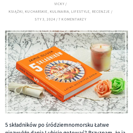
VICKY
KSIĄŻKI
,
KUCHARSKIE
,
KULINARIA
,
LIFESTYLE
,
RECENZJE
STY 3, 2024
7 KOMENTARZY
5 składników po śródziemnomorsku Łatwe
niezwykłe dania Lubicie gotować? Przyznam, że ja