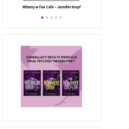
Efekt G
Witamy w Fae Cafe – Jennifer Kropf