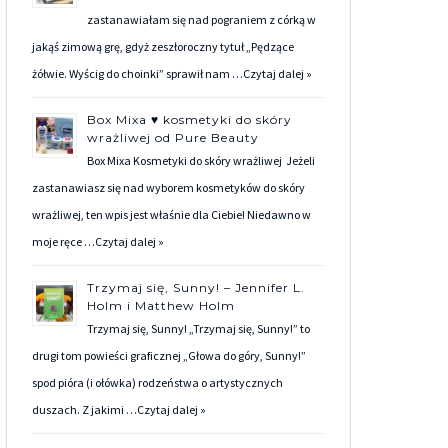
zastanawiałam się nad pograniem z córką w
jakąś zimową grę, gdyż zeszłoroczny tytuł „Pędzące
żółwie. Wyścig do choinki” sprawił nam …
Czytaj dalej »
Box Mixa ♥ kosmetyki do skóry
wrażliwej od Pure Beauty
Box Mixa Kosmetyki do skóry wrażliwej Jeżeli
zastanawiasz się nad wyborem kosmetyków do skóry
wrażliwej, ten wpis jest właśnie dla Ciebie! Niedawno w
moje ręce …
Czytaj dalej »
Trzymaj się, Sunny! – Jennifer L.
Holm i Matthew Holm
Trzymaj się, Sunny! „Trzymaj się, Sunny!” to
drugi tom powieści graficznej „Głowa do góry, Sunny!”
spod pióra (i ołówka) rodzeństwa o artystycznych
duszach. Z jakimi …
Czytaj dalej »