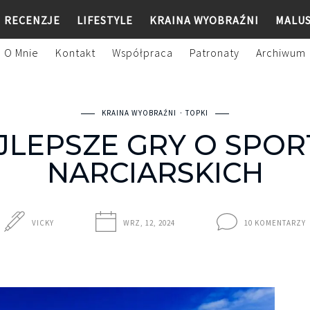
RECENZJE
LIFESTYLE
KRAINA WYOBRAŹNI
MALU
O Mnie
Kontakt
Współpraca
Patronaty
Archiwum
KRAINA WYOBRAŹNI
TOPKI
JLEPSZE GRY O SPO
NARCIARSKICH
VICKY
WRZ, 12, 2024
10 KOMENTARZY