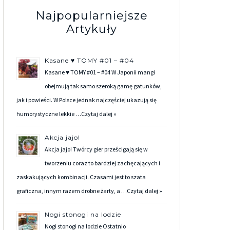
Najpopularniejsze
Artykuły
Kasane ♥ TOMY #01 – #04
Kasane ♥ TOMY #01 – #04 W Japonii mangi
obejmują tak samo szeroką gamę gatunków,
jak i powieści. W Polsce jednak najczęściej ukazują się
humorystyczne lekkie …
Czytaj dalej »
Akcja jajo!
Akcja jajo! Twórcy gier prześcigają się w
tworzeniu coraz to bardziej zachęcających i
zaskakujących kombinacji. Czasami jest to szata
graficzna, innym razem drobne żarty, a …
Czytaj dalej »
Nogi stonogi na lodzie
Nogi stonogi na lodzie Ostatnio