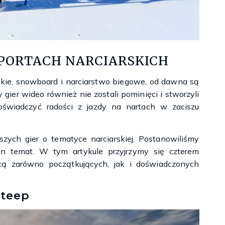
Księgarnie i kościopył – Travis Baldree
SPORTACH NARCIARSKICH
ejskie, snowboard i narciarstwo biegowe, od dawna są
ier wideo również nie zostali pominięci i stworzyli
doświadczyć radości z jazdy na nartach w zaciszu
zych gier o tematyce narciarskiej. Postanowiliśmy
en temat. W tym artykule przyjrzymy się czterem
cą zarówno początkujących, jak i doświadczonych
Steep