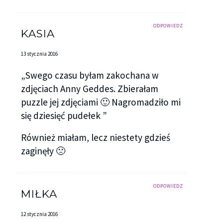
ODPOWIEDZ
KASIA
13 stycznia 2016
„Swego czasu byłam zakochana w
zdjęciach Anny Geddes. Zbierałam
puzzle jej zdjęciami 🙂 Nagromadziło mi
się dziesięć pudełek ”
Również miałam, lecz niestety gdzieś
zaginęły 🙁
ODPOWIEDZ
MIŁKA
12 stycznia 2016