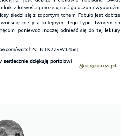
telnik z łatwością może ujrzeć go oczami wyobraźni.
losy śledzi się z zapartym tchem. Fabuła jest dobrze
ewnością nie jest kolejnym „tego typu” tworem na
hęcam, ponieważ inaczej odnieść się do tej lektury
tube.com/watch?v=NTK2ZvW145s]
 serdecznie dziękuję portalowi