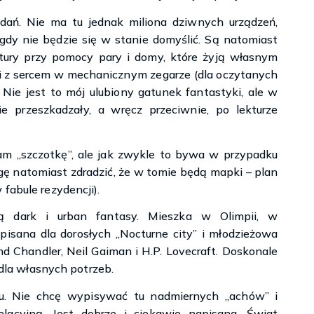
ań. Nie ma tu jednak miliona dziwnych urządzeń,
igdy nie będzie się w stanie domyślić. Są natomiast
tury przy pomocy pary i domy, które żyją własnym
ci z sercem w mechanicznym zegarze (dla oczytanych
Nie jest to mój ulubiony gatunek fantastyki, ale w
e przeszkadzały, a wręcz przeciwnie, po lekturze
am „szczotkę”, ale jak zwykle to bywa w przypadku
gę natomiast zdradzić, że w tomie będą mapki – plan
fabule rezydencji).
rką dark i urban fantasy. Mieszka w Olimpii, w
 pisana dla dorosłych „Nocturne city” i młodzieżowa
nd Chandler, Neil Gaiman i H.P. Lovecraft. Doskonale
ć dla własnych potrzeb.
tu. Nie chcę wypisywać tu nadmiernych „achów” i
acyjną. Jest dobrze i ciekawie napisana. Świat