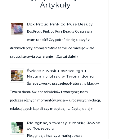
Artykuły
Box Proud Pink od Pure Beauty
Box Proud Pink od Pure Beauty Co sprawia
wam radość? Czy potraficie się cieszyć z
drobnych przyjemności? Mnie samej co miesiąc wiele
radości sprawia otwieranie …
Czytaj dalej »
Świece z wosku pszczelego ♦
Naturalny blask w Twoim domu
Świece z wosku pszczelego Naturalny blask w
Twoim domu Świece od wieków towarzyszą nam
podczas różnych momentów życia — uroczystych kolacji,
relaksujących kąpieli czy medytacji. …
Czytaj dalej »
Pielęgnacja twarzy z marką Jowae
od Topestetic
Pielęgnacja twarzy z marką Jowae