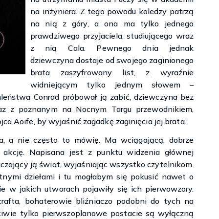
na inżyniera. Z tego powodu koledzy patrzą
na nią z góry, a ona ma tylko jednego
prawdziwego przyjaciela, studiującego wraz
z nią Cala. Pewnego dnia jednak
dziewczyna dostaje od swojego zaginionego
brata zaszyfrowany list, z wyraźnie
widniejącym tylko jednym słowem –
eństwa Conrad próbował ją zabić, dziewczyna bez
raz z poznanym na Nocnym Targu przewodnikiem,
ca Aoife, by wyjaśnić zagadkę zaginięcia jej brata.
na, a nie często to mówię. Ma wciągającą, dobrze
ą akcję. Napisana jest z punktu widzenia głównej
czający ją świat, wyjaśniając wszystko czytelnikom.
tnymi dziełami i tu mogłabym się pokusić nawet o
 w jakich utworach pojawiły się ich pierwowzory.
rafta, bohaterowie bliźniaczo podobni do tych na
ciwie tylko pierwszoplanowe postacie są wyłączną