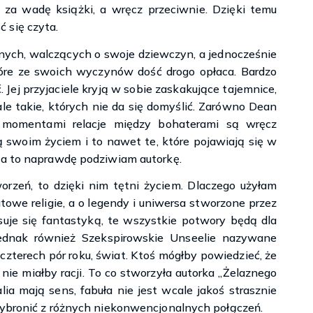
 za wadę książki, a wręcz przeciwnie. Dzięki temu
 się czyta.
żnych, walczących o swoje dziewczyn, a jednocześnie
tóre ze swoich wyczynów dość drogo opłaca. Bardzo
. Jej przyjaciele kryją w sobie zaskakujące tajemnice,
 ale takie, których nie da się domyślić. Zarówno Dean
 a momentami relacje między bohaterami są wręcz
 swoim życiem i to nawet te, które pojawiają się w
Za to naprawdę podziwiam autorkę.
orzeń, to dzięki nim tętni życiem. Dlaczego użyłam
owe religie, a o legendy i uniwersa stworzone przez
esuje się fantastyką, te wszystkie potwory będą dla
jednak również Szekspirowskie Unseelie nazywane
 czterech pór roku, świat. Ktoś mógłby powiedzieć, że
nie miałby racji. To co stworzyła autorka „Żelaznego
alia mają sens, fabuła nie jest wcale jakoś strasznie
wybronić z różnych niekonwencjonalnych połączeń.