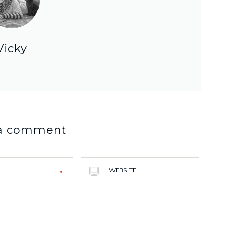
Vicky
 a comment
L
WEBSITE