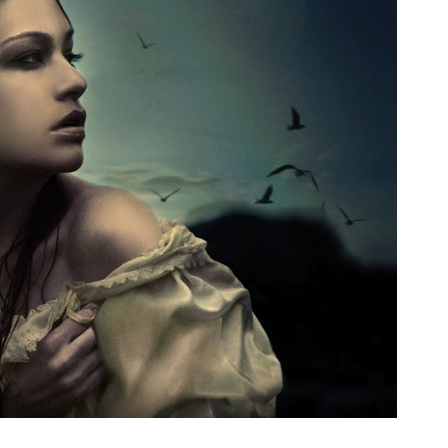
Księgarnie i kościopył – Travis Baldree