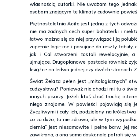
własnością autorki. Nie uważam tego jednak
osobom znającym te klimaty cudownie powieść
Piętnastoletnia Aoife jest jedną z tych odwa
nie ma żadnych cech super bohaterki i niek
łatwo można się do niej przywiązać i ją polubić
zupełnie logiczne i pasujące do reszty fabuły,
jak i Cal stworzeni zostali rewelacyjnie,
ujmujące. Drugoplanowe postacie również żyją
książce na ledwo jednej czy dwóch stronach. 
Świat Żelaza pełen jest „mitologicznych” stw
cudzysłowu? Ponieważ nie chodzi mi tu o świat
innych pisarzy. Jeżeli ktoś choć trochę inter
niego znajome. W powieści pojawiają się 
Życzliwymi i cały ich, podzielony na królestwa
co za dużo, to nie zdrowo, ale w tym wypadku 
ciernia” jest niesamowite i pełne barw. Jej re
zawikłana, a ona sama doskonale potrafi się 