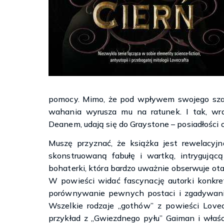
pomocy. Mimo, że pod wpływem swojego szal
wahania wyrusza mu na ratunek. I tak, w
Deanem, udają się do Graystone – posiadłości oj
Muszę przyznać, że książka jest rewelacyj
skonstruowaną fabułę i wartką, intrygując
bohaterki, która bardzo uważnie obserwuje ota
W powieści widać fascynację autorki konkre
porównywanie pewnych postaci i zgadywanie
Wszelkie rodzaje „gothów” z powieści Lovec
przykład z „Gwiezdnego pyłu” Gaiman i właś