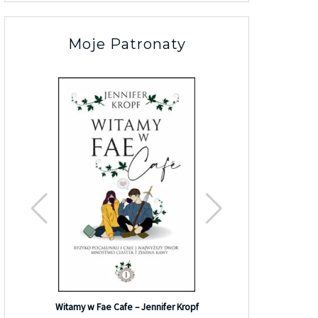
Moje Patronaty
Efekt G
Witamy w Fae Cafe – Jennifer Kropf