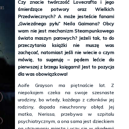
Czy znacie twórczość Lovecrafta i jego
śmierdzące potwory oraz Wielkich
Przedwiecznych? A może jesteście fanami
„Gwiezdnego pyłu” Neila Gaimana? Obcy
wam nie jest mechanizm Steampunkowego
świata maszyn parowych? Jeżeli tak, to do
przeczytania książki nie muszę was
zachęcać, natomiast jeśli nie wiecie o czym
mówię, to sugeruję – pędem lećcie do
pierwszej z brzegu księgarni! Jest to pozycja
dla was obowiązkowa!
Aoife Grayson ma piętnaście lat. Z
niepokojem czeka na swoje szesnaste
urodziny, bo wtedy, każdego z członków jej
rodziny, dopada nieuchronny obłęd. Jej
matka, Nerissa, przebywa w szpitalu
psychiatrycznym, a ona sama jest dzieckiem
na utrzymaniu miasta i uczy się w akademii