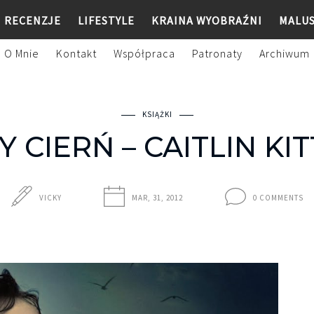
RECENZJE
LIFESTYLE
KRAINA WYOBRAŹNI
MALU
O Mnie
Kontakt
Współpraca
Patronaty
Archiwum
KSIĄŻKI
 CIERŃ – CAITLIN K
VICKY
MAR, 31, 2012
0 COMMENTS