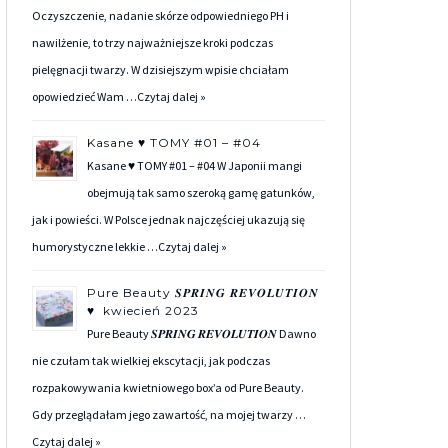
Oczyszczenie, nadanie skórze odpowiedniego PH i
nawilżenie, to trzy najważniejsze kroki podczas
pielęgnacji twarzy. W dzisiejszym wpisie chciałam
opowiedzieć Wam …
Czytaj dalej »
Kasane ♥ TOMY #01 – #04
Kasane ♥ TOMY #01 – #04 W Japonii mangi
obejmują tak samo szeroką gamę gatunków,
jak i powieści. W Polsce jednak najczęściej ukazują się
humorystyczne lekkie …
Czytaj dalej »
Pure Beauty 𝑺𝑷𝑹𝑰𝑵𝑮 𝑹𝑬𝑽𝑶𝑳𝑼𝑻𝑰𝑶𝑵
♥ kwiecień 2023
Pure Beauty 𝑺𝑷𝑹𝑰𝑵𝑮 𝑹𝑬𝑽𝑶𝑳𝑼𝑻𝑰𝑶𝑵 Dawno
nie czułam tak wielkiej ekscytacji, jak podczas
rozpakowywania kwietniowego box’a od Pure Beauty.
Gdy przeglądałam jego zawartość, na mojej twarzy …
Czytaj dalej »