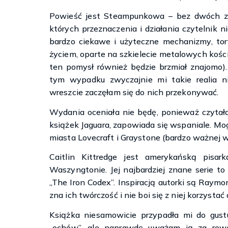
Powieść jest Steampunkowa – bez dwóch zd
których przeznaczenia i działania czytelnik n
bardzo ciekawe i użyteczne mechanizmy, tor
życiem, oparte na szkielecie metalowych koś
ten pomysł również będzie brzmiał znajomo). 
tym wypadku zwyczajnie mi takie realia ni
wreszcie zaczęłam się do nich przekonywać.
Wydania oceniała nie będę, ponieważ czytał
książek Jaguara, zapowiada się wspaniale. Mo
miasta Lovecraft i Graystone (bardzo ważnej w 
Caitlin Kittredge jest amerykańską pisa
Waszyngtonie. Jej najbardziej znane serie to
„The Iron Codex”. Inspiracją autorki są Raymo
zna ich twórczość i nie boi się z niej korzysta
Książka niesamowicie przypadła mi do gus
„ochów”, ale naprawdę uważam ją za rewel