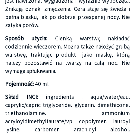
jest nawilżona, wygładzona i wyraźnie wypoczęta.
Znikają oznaki zmęczenia. Cera staje się świeża i
pełna blasku, jak po dobrze przespanej nocy. Nie
zatyka porów.
Sposób użycia:
Cienką warstwę nakładać
codziennie wieczorem. Można także nałożyć grubą
warstwę, traktując produkt jako maskę, którą
należy pozostawić na twarzy na całą noc. Nie
wymaga spłukiwania.
Pojemność:
40 ml
Skład INCI:
ingredients : aqua/water/eau.
caprylic/capric triglyceride. glycerin. dimethicone.
triethanolamine. ammonium
acryloyldimethyltaurate/vp copolymer. lauroyl
lysine. carbomer. arachidyl alcohol.