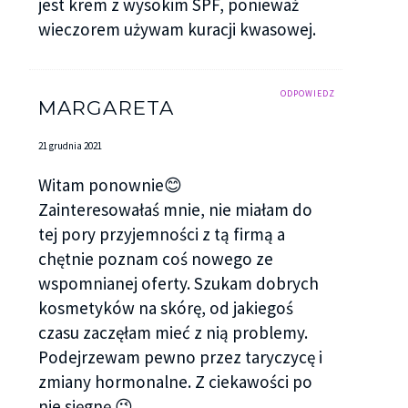
jest krem z wysokim SPF, ponieważ
wieczorem używam kuracji kwasowej.
ODPOWIEDZ
MARGARETA
21 grudnia 2021
Witam ponownie😊
Zainteresowałaś mnie, nie miałam do
tej pory przyjemności z tą firmą a
chętnie poznam coś nowego ze
wspomnianej oferty. Szukam dobrych
kosmetyków na skórę, od jakiegoś
czasu zaczęłam mieć z nią problemy.
Podejrzewam pewno przez taryczycę i
zmiany hormonalne. Z ciekawości po
nie sięgnę 😉