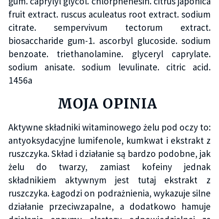
gum. caprylyl glycol. chlorphenesin. citrus japonica
fruit extract. ruscus aculeatus root extract. sodium
citrate. sempervivum tectorum extract.
biosaccharide gum-1. ascorbyl glucoside. sodium
benzoate. triethanolamine. glyceryl caprylate.
sodium anisate. sodium levulinate. citric acid.
1456a
MOJA OPINIA
Aktywne składniki witaminowego żelu pod oczy to:
antyoksydacyjne lumifenole, kumkwat i ekstrakt z
ruszczyka. Skład i działanie są bardzo podobne, jak
żelu do twarzy, zamiast kofeiny jednak
składnikiem aktywnym jest tutaj ekstrakt z
ruszczyka. Łagodzi on podrażnienia, wykazuje silne
działanie przeciwzapalne, a dodatkowo hamuje