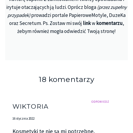
irytuje otaczających ją ludzi. Oprócz bloga
(przez zupełny
przypadek)
prowadzi portale PapieroweMotyle, DuzeKa
oraz Secretum. Ps. Zostaw mi swój
link
w
komentarzu
,
żebym również mogła odwiedzić Twoją stronę!
18 komentarzy
ODPOWIEDZ
WIKTORIA
16 stycznia 2022
Kosmetyki te nie są mi potrzebne.