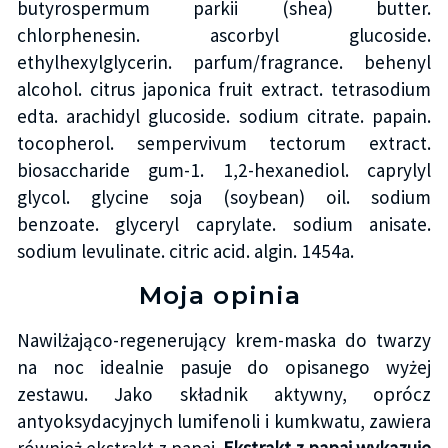
butyrospermum parkii (shea) butter.
chlorphenesin. ascorbyl glucoside.
ethylhexylglycerin. parfum/fragrance. behenyl
alcohol. citrus japonica fruit extract. tetrasodium
edta. arachidyl glucoside. sodium citrate. papain.
tocopherol. sempervivum tectorum extract.
biosaccharide gum-1. 1,2-hexanediol. caprylyl
glycol. glycine soja (soybean) oil. sodium
benzoate. glyceryl caprylate. sodium anisate.
sodium levulinate. citric acid. algin. 1454a.
Moja opinia
Nawilżająco-regenerujący krem-maska do twarzy
na noc idealnie pasuje do opisanego wyżej
zestawu. Jako składnik aktywny, oprócz
antyoksydacyjnych lumifenoli i kumkwatu, zawiera
również ekstrakt z papai.
Ekstrakt z papai wykazuje