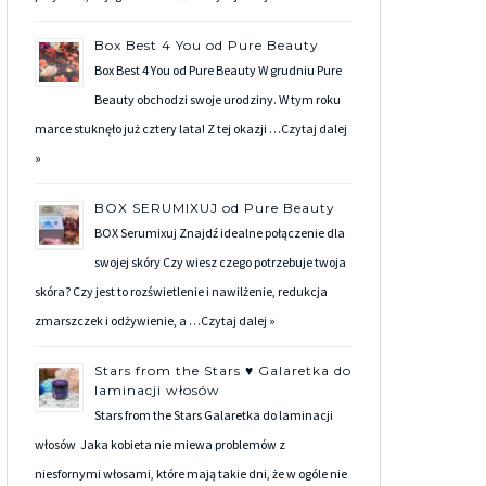
Box Best 4 You od Pure Beauty
Box Best 4 You od Pure Beauty W grudniu Pure
Beauty obchodzi swoje urodziny. W tym roku
marce stuknęło już cztery lata! Z tej okazji …
Czytaj dalej
»
BOX SERUMIXUJ od Pure Beauty
BOX Serumixuj Znajdź idealne połączenie dla
swojej skóry Czy wiesz czego potrzebuje twoja
skóra? Czy jest to rozświetlenie i nawilżenie, redukcja
zmarszczek i odżywienie, a …
Czytaj dalej »
Stars from the Stars ♥ Galaretka do
laminacji włosów
Stars from the Stars Galaretka do laminacji
włosów Jaka kobieta nie miewa problemów z
niesfornymi włosami, które mają takie dni, że w ogóle nie