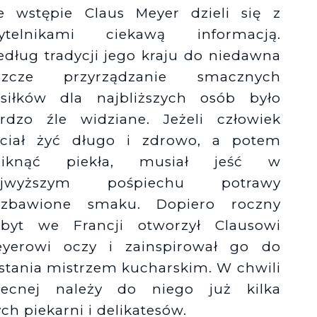
Księgarnie i kościopył – Travis Baldree
 wstępie Claus Meyer dzieli się z
zytelnikami ciekawą informacją.
dług tradycji jego kraju do niedawna
eszcze przyrządzanie smacznych
siłków dla najbliższych osób było
rdzo źle widziane. Jeżeli człowiek
ciał żyć długo i zdrowo, a potem
niknąć piekła, musiał jeść w
ajwyższym pośpiechu potrawy
ozbawione smaku. Dopiero roczny
byt we Francji otworzył Clausowi
yerowi oczy i zainspirował go do
stania mistrzem kucharskim. W chwili
ecnej należy do niego już kilka
ych piekarni i delikatesów.