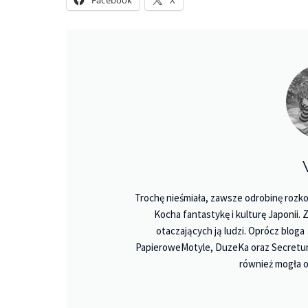
Facebook
X
Trochę nieśmiała, zawsze odrobinę rozko
Kocha fantastykę i kulturę Japonii.
otaczających ją ludzi. Oprócz bloga
PapieroweMotyle, DuzeKa oraz Secretu
również mogła o