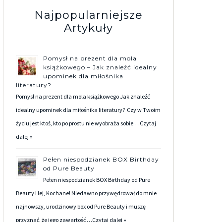
Najpopularniejsze
Artykuły
Pomysł na prezent dla mola
książkowego – Jak znaleźć idealny
upominek dla miłośnika
literatury?
Pomysł na prezent dla mola książkowego Jak znaleźć
idealny upominek dla miłośnika literatury? Czy w Twoim
życiu jest ktoś, kto po prostu nie wyobraża sobie …
Czytaj
dalej »
Pełen niespodzianek BOX Birthday
od Pure Beauty
Pełen niespodzianek BOX Birthday od Pure
Beauty Hej, Kochane! Niedawno przywędrował do mnie
najnowszy, urodzinowy box od Pure Beauty i muszę
przyznać, że jego zawartość …
Czytaj dalej »