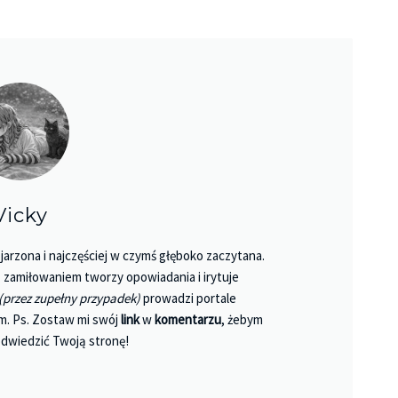
Vicky
jarzona i najczęściej w czymś głęboko zaczytana.
 Z zamiłowaniem tworzy opowiadania i irytuje
(przez zupełny przypadek)
prowadzi portale
m. Ps. Zostaw mi swój
link
w
komentarzu
, żebym
dwiedzić Twoją stronę!