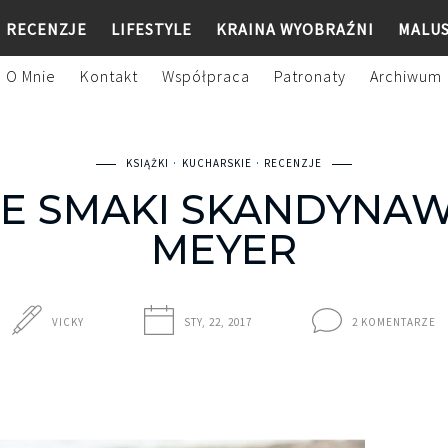
RECENZJE
LIFESTYLE
KRAINA WYOBRAŹNI
MALU
O Mnie
Kontakt
Współpraca
Patronaty
Archiwum
KSIĄŻKI
KUCHARSKIE
RECENZJE
E SMAKI SKANDYNAWI
MEYER
VICKY
STY, 22, 2017
2 KOMENTARZE