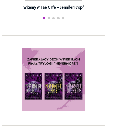
Efekt G
Witamy w Fae Cafe – Jennifer Kropf