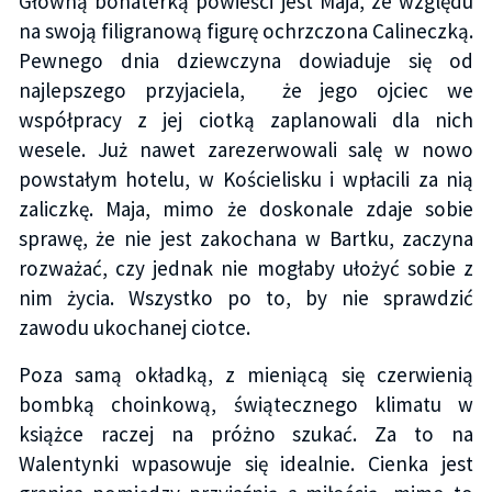
Główną bohaterką powieści jest Maja, ze względu
na swoją filigranową figurę ochrzczona Calineczką.
Pewnego dnia dziewczyna dowiaduje się od
najlepszego przyjaciela,
że jego ojciec we
współpracy z jej ciotką zaplanowali dla nich
wesele. Już nawet zarezerwowali salę w nowo
powstałym hotelu, w Kościelisku i wpłacili za nią
zaliczkę. Maja, mimo że doskonale zdaje sobie
sprawę, że nie jest zakochana w Bartku, zaczyna
rozważać, czy jednak nie mogłaby ułożyć sobie z
nim życia. Wszystko po to, by nie sprawdzić
zawodu ukochanej ciotce.
Poza samą okładką, z mieniącą się czerwienią
bombką choinkową, świątecznego klimatu w
książce raczej na próżno szukać. Za to na
Walentynki wpasowuje się idealnie. Cienka jest