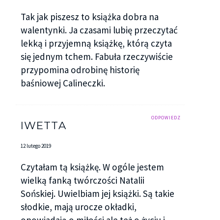
Tak jak piszesz to książka dobra na
walentynki. Ja czasami lubię przeczytać
lekką i przyjemną książkę, którą czyta
się jednym tchem. Fabuła rzeczywiście
przypomina odrobinę historię
baśniowej Calineczki.
ODPOWIEDZ
IWETTA
12 lutego 2019
Czytałam tą książkę. W ogóle jestem
wielką fanką twórczości Natalii
Sońskiej. Uwielbiam jej książki. Są takie
słodkie, mają urocze okładki,
opowiadają o miłości ale też o życiu i