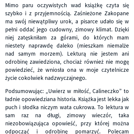
Mimo paru oczywistych wad książkę czyta się
szybko i z przyjemnością. Zaśnieżone Zakopane
ma swój niewątpliwy urok, a pisarce udało się w
pełni oddać jego cudowny, zimowy klimat. Dzięki
niej zatęskniłam za górami, do których mam
niestety naprawdę daleko (mieszkam niemalże
nad samym morzem). Lekturą nie jestem ani
odrobinę zawiedziona, chociaż również nie mogę
powiedzieć, że wniosła ona w moje czytelnicze
życie cokolwiek nadzwyczajnego.
Podsumowując: „Uwierz w miłość, Calineczko” to
ładnie opowiedziana historia. Książka jest lekka jak
puch i słodka niczym wata cukrowa. To lektura w
sam raz na długi, zimowy wieczór, taka
niezobowiązująca opowieść, przy której można
odpocząć i odrobinę pomarzyć. Polecam