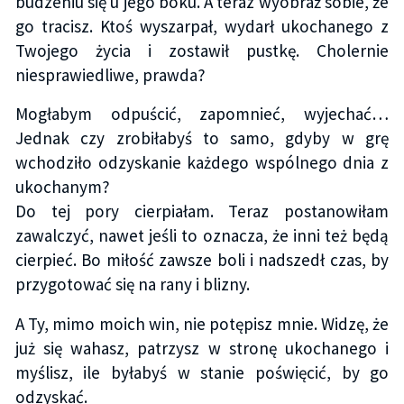
budzeniu się u jego boku. A teraz wyobraź sobie, że
go tracisz. Ktoś wyszarpał, wydarł ukochanego z
Twojego życia i zostawił pustkę. Cholernie
niesprawiedliwe, prawda?
Mogłabym odpuścić, zapomnieć, wyjechać…
Jednak czy zrobiłabyś to samo, gdyby w grę
wchodziło odzyskanie każdego wspólnego dnia z
ukochanym?
Do tej pory cierpiałam. Teraz postanowiłam
zawalczyć, nawet jeśli to oznacza, że inni też będą
cierpieć. Bo miłość zawsze boli i nadszedł czas, by
przygotować się na rany i blizny.
A Ty, mimo moich win, nie potępisz mnie. Widzę, że
już się wahasz, patrzysz w stronę ukochanego i
myślisz, ile byłabyś w stanie poświęcić, by go
odzyskać.