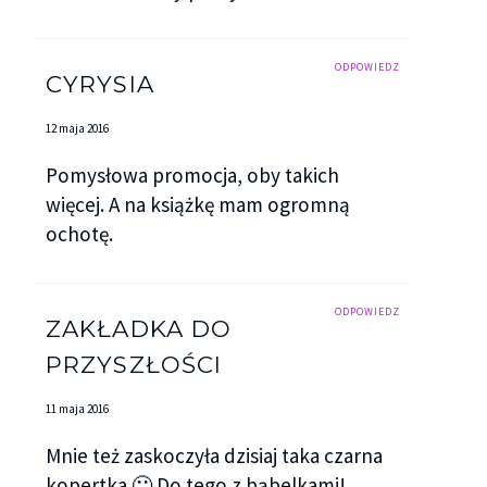
ODPOWIEDZ
CYRYSIA
12 maja 2016
Pomysłowa promocja, oby takich
więcej. A na książkę mam ogromną
ochotę.
ODPOWIEDZ
ZAKŁADKA DO
PRZYSZŁOŚCI
11 maja 2016
Mnie też zaskoczyła dzisiaj taka czarna
kopertka 🙂 Do tego z bąbelkami!