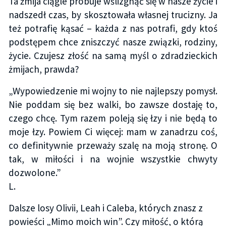
Ta żmija ciągle próbuje wślizgnąć się w nasze życie i
nadszedł czas, by skosztowała własnej trucizny. Ja
też potrafię kąsać – każda z nas potrafi, gdy ktoś
podstępem chce zniszczyć nasze związki, rodziny,
życie. Czujesz złość na samą myśl o zdradzieckich
żmijach, prawda?
„Wypowiedzenie mi wojny to nie najlepszy pomysł.
Nie poddam się bez walki, bo zawsze dostaję to,
czego chcę. Tym razem poleją się łzy i nie będą to
moje łzy. Powiem Ci więcej: mam w zanadrzu coś,
co definitywnie przeważy szalę na moją stronę. O
tak, w miłości i na wojnie wszystkie chwyty
dozwolone.”
L.
Dalsze losy Olivii, Leah i Caleba, których znasz z
powieści „Mimo moich win”. Czy miłość, o którą