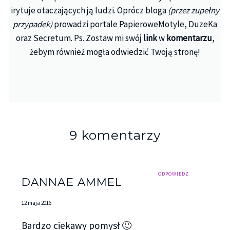
irytuje otaczających ją ludzi. Oprócz bloga
(przez zupełny
przypadek)
prowadzi portale PapieroweMotyle, DuzeKa
oraz Secretum. Ps. Zostaw mi swój
link
w
komentarzu
,
żebym również mogła odwiedzić Twoją stronę!
9 komentarzy
ODPOWIEDZ
DANNAE AMMEL
12 maja 2016
Bardzo ciekawy pomysł 🙂