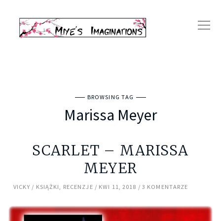
BROWSING TAG
Marissa Meyer
SCARLET – MARISSA
MEYER
VICKY
KSIĄŻKI
,
RECENZJE
KWI 11, 2018
3 KOMENTARZE