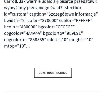
Carroll. Jak wiernie udało się pisarce przedstawić
wymyślony przez niego świat? [stextbox
id=”custom” caption=”Szczegółowe informacje”
bwidth=”2″ color=”870000″ ccolor=”FFFFFF”
bcolor=”A30000″ bgcolor=”CFCFCF”
cbgcolor=”4A4A4A” bgcolorto=”9E9E9E”
cbgcolorto=”858585″ mleft=”10″ mright=”10″
mtop=”10″…
CONTINUE READING