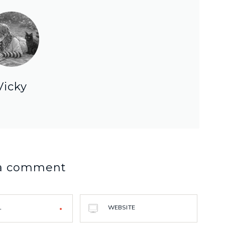
Vicky
 a comment
L
WEBSITE