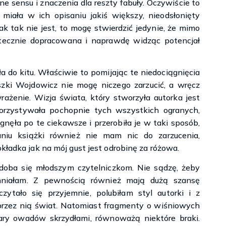
e sensu i znaczenia dla reszty fabuły. Oczywiście to
miała w ich opisaniu jakiś większy, nieodsłonięty
ak tak nie jest, to mogę stwierdzić jedynie, że mimo
atecznie dopracowana i naprawdę widząc potencjał
 do kitu. Właściwie to pomijając te niedociągnięcia
eszki Wojdowicz nie mogę niczego zarzucić, a wręcz
ażenie. Wizja świata, który stworzyła autorka jest
orzystywała pochopnie tych wszystkich ogranych,
nęła po te ciekawsze i przerobiła je w taki sposób,
niu książki również nie mam nic do zarzucenia,
kładka jak na mój gust jest odrobinę za różowa.
odoba się młodszym czytelniczkom. Nie sądzę, żeby
mniałam. Z pewnością również mają dużą szansę
zytało się przyjemnie, polubiłam styl autorki i z
rzez nią świat. Natomiast fragmenty o wiśniowych
mary owadów skrzydłami, równoważą niektóre braki.