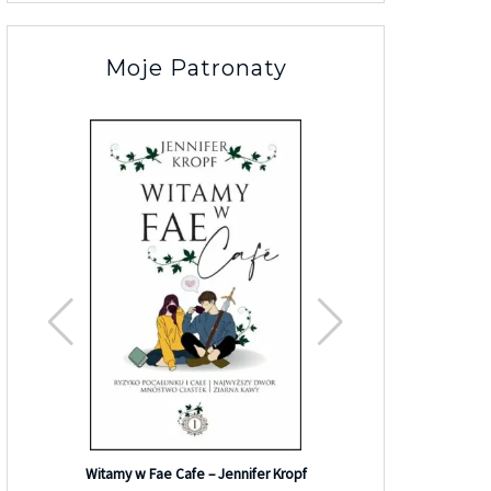
Moje Patronaty
Efekt G
Witamy w Fae Cafe – Jennifer Kropf