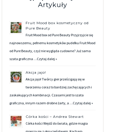
Artykuły
Fruit Mood box kosmetyczny od
Pure Beauty
Fruit Mood box od Pure Beauty Przyjrzyjcie się
najnowszemu, pełnemu kosmetyków pudełku Fruit Mood
od Pure Beauty, czyż nie wygląda cudowne? Już sama
szata graficzna …
Czytaj dalej »
Akcja jajo!
Akcja jajo! Twórcy gier prześcigają się w
tworzeniu coraz to bardziej zachęcających i
zaskakujących kombinacji. Czasami jest to szata
graficzna, innym razem drobne żarty, a …
Czytaj dalej »
Córka kości – Andrea Stewart
Córka kości Wejdź do świata, gdzie magia
miesza się z okrucieństwem. Kocham