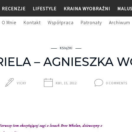
RECENZJE
LIFESTYLE
KRAINA WYOBRAŹNI
MALU
O Mnie
Kontakt
Współpraca
Patronaty
Archiwum
KSIĄŻKI
RIELA – AGNIESZKA 
VICKY
KWI, 15, 2012
0 COMMENTS