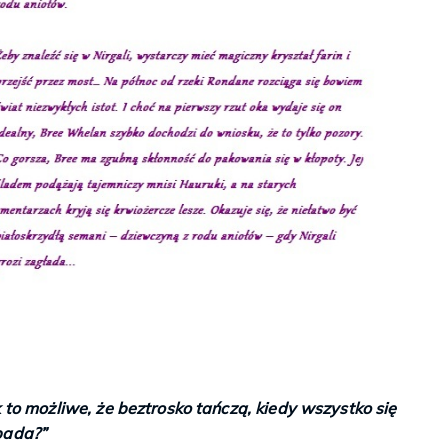
 to możliwe, że beztrosko tańczą, kiedy wszystko się
Księgarnie i kościopył – Travis Baldree
pada?”