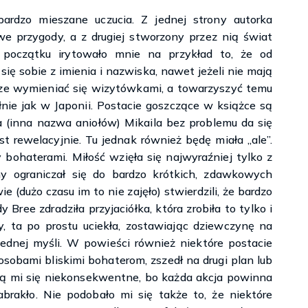
rdzo mieszane uczucia. Z jednej strony autorka
we przygody, a z drugiej stworzony przez nią świat
 początku irytowało mnie na przykład to, że od
ę sobie z imienia i nazwiska, nawet jeżeli nie mają
cze wymieniać się wizytówkami, a towarzyszyć temu
nie jak w Japonii. Postacie goszczące w książce są
 (inna nazwa aniołów) Mikaila bez problemu da się
est rewelacyjnie. Tu jednak również będę miała „ale”.
 bohaterami. Miłość wzięła się najwyraźniej tylko z
y ograniczał się do bardzo krótkich, zdawkowych
e (dużo czasu im to nie zajęło) stwierdzili, że bardzo
 Bree zdradziła przyjaciółka, która zrobiła to tylko i
, ta po prostu uciekła, zostawiając dziewczynę na
jednej myśli. W powieści również niektóre postacie
i osobami bliskimi bohaterom, zszedł na drugi plan lub
ają mi się niekonsekwentne, bo każda akcja powinna
brakło. Nie podobało mi się także to, że niektóre