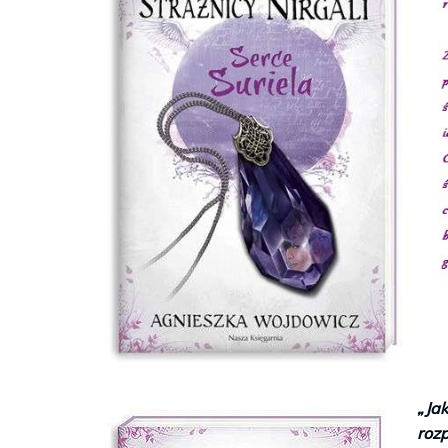
„Jak
roz