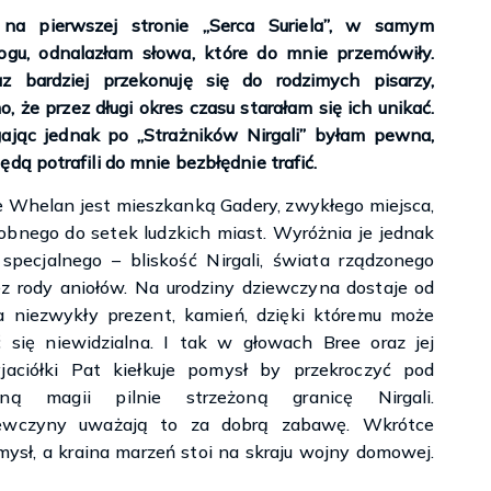
 na pierwszej stronie „Serca Suriela”, w samym
logu, odnalazłam słowa, które do mnie przemówiły.
az bardziej przekonuję się do rodzimych pisarzy,
, że przez długi okres czasu starałam się ich unikać.
gając jednak po „Strażników Nirgali” byłam pewna,
ędą potrafili do mnie bezbłędnie trafić.
e Whelan jest mieszkanką Gadery, zwykłego miejsca,
obnego do setek ludzkich miast. Wyróżnia je jednak
 specjalnego – bliskość Nirgali, świata rządzonego
ez rody aniołów. Na urodziny dziewczyna dostaje od
a niezwykły prezent, kamień, dzięki któremu może
ć się niewidzialna. I tak w głowach Bree oraz jej
yjaciółki Pat kiełkuje pomysł by przekroczyć pod
oną magii pilnie strzeżoną granicę Nirgali.
ewczyny uważają to za dobrą zabawę. Wkrótce
omysł, a kraina marzeń stoi na skraju wojny domowej.