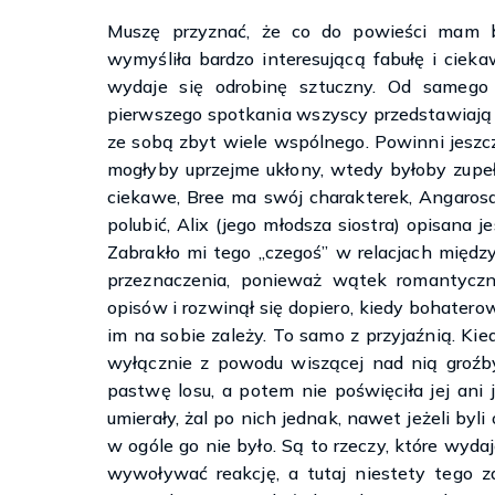
Muszę przyznać, że co do powieści mam ba
wymyśliła bardzo interesującą fabułę i cieka
wydaje się odrobinę sztuczny. Od samego
pierwszego spotkania wszyscy przedstawiają si
ze sobą zbyt wiele wspólnego. Powinni jesz
mogłyby uprzejme ukłony, wtedy byłoby zupeł
ciekawe, Bree ma swój charakterek, Angarosa
polubić, Alix (jego młodsza siostra) opisana j
Zabrakło mi tego „czegoś” w relacjach między
przeznaczenia, ponieważ wątek romantyczn
opisów i rozwinął się dopiero, kiedy bohaterowi
im na sobie zależy. To samo z przyjaźnią. Kiedy
wyłącznie z powodu wiszącej nad nią groźby
pastwę losu, a potem nie poświęciła jej ani 
umierały, żal po nich jednak, nawet jeżeli byl
w ogóle go nie było. Są to rzeczy, które wyd
wywoływać reakcję, a tutaj niestety tego za