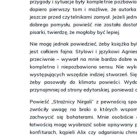
przygody i sytuacje były kompletnie pozbawion
dopiero pierwszy tom i możliwe, że autorka 
jeszcze przed czytelnikami zamysł. Jeżeli jedn
dobrego pomysłu, powieść nie została dost
pisarki, twierdzę, że mogłoby być lepiej.
Nie mogę jednak powiedzieć, żeby książka była
jest całkiem fajna. Stylowi i językowi Agni
przeciwnie – wywarł na mnie bardzo dobre wr
kompletna i niepozbawiona sensu. Nie wyk
występujących wszędzie indziej stworzeń. Sięg
żeby pasowały do klimatu powieści. Wyda
przynajmniej od strony edytorskiej, ponieważ o
Powieść „Strażnicy Nirgali” z pewnością sp
zwróciły uwagę na braki o których wspo
zachwycić się bohaterami. Mnie osobiście c
łatwością mogę wyobrazić sobie opisywany p
konfiturach, kąpieli Alix czy odganianiu ch