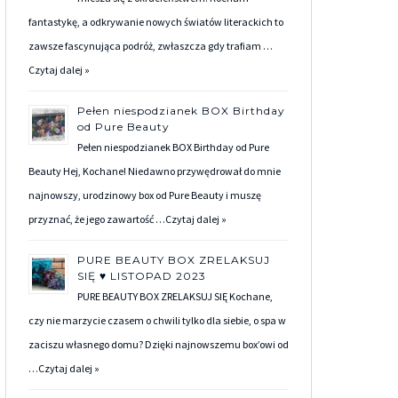
fantastykę, a odkrywanie nowych światów literackich to
zawsze fascynująca podróż, zwłaszcza gdy trafiam …
Czytaj dalej »
Pełen niespodzianek BOX Birthday
od Pure Beauty
Pełen niespodzianek BOX Birthday od Pure
Beauty Hej, Kochane! Niedawno przywędrował do mnie
najnowszy, urodzinowy box od Pure Beauty i muszę
przyznać, że jego zawartość …
Czytaj dalej »
PURE BEAUTY BOX ZRELAKSUJ
SIĘ ♥ LISTOPAD 2023
PURE BEAUTY BOX ZRELAKSUJ SIĘ Kochane,
czy nie marzycie czasem o chwili tylko dla siebie, o spa w
zaciszu własnego domu? Dzięki najnowszemu box’owi od
…
Czytaj dalej »