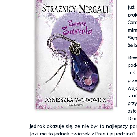
Już
pro
Cor
mimo
Się
że b
Bre
pod
coś
prz
wuj
sta
prz
osł
Dzi
jednak okazuje się, że nie był to najlepszy p
Jaki ma to jednak związek z Bree i jej rodziną?