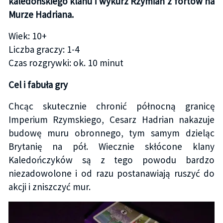
kaledońskiego klanu i wykurz Rzymian z fortów na
Murze Hadriana.
Wiek: 10+
Liczba graczy: 1-4
Czas rozgrywki: ok. 10 minut
Cel i fabuła gry
Chcąc skutecznie chronić północną granicę
Imperium Rzymskiego, Cesarz Hadrian nakazuje
budowę muru obronnego, tym samym dzieląc
Brytanię na pół. Wiecznie skłócone klany
Kaledończyków są z tego powodu bardzo
niezadowolone i od razu postanawiają ruszyć do
akcji i zniszczyć mur.