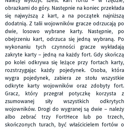
Należy wyłożyć sześć kart fortu – w rzędzie,
obrazkami do góry. Następnie na koniec przekłada
się najwyższą z kart, a na początek najniższą
dodatnią. Z talii wojowników gracze odrzucają po
dwie, losowo wybrane karty. Następnie, po
obejrzeniu kart, odrzuca się jedną wybraną. Po
wykonaniu tych czynności gracze wykładają
zakryte karty – jedną na każdy fort. Gdy skończą
po kolei odkrywa się leżące przy fortach karty,
rozstrzygając każdy pojedynek. Osoba, która
wygra pojedynek, zabiera ze stołu wszystkie
odkryte karty wojowników oraz zdobyty fort.
Gracz, który przegrał potyczkę korzysta z
zsumowanej siły wszystkich odkrytych
wojowników. Drogi do wygranej są dwie – należy
albo zebrać trzy FortHece lub po trzech,
skończonych turach, być właścicielem fortów o