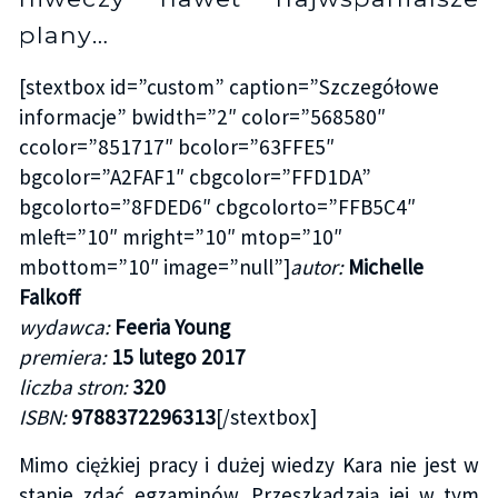
plany…
[stextbox id=”custom” caption=”Szczegółowe
informacje” bwidth=”2″ color=”568580″
ccolor=”851717″ bcolor=”63FFE5″
bgcolor=”A2FAF1″ cbgcolor=”FFD1DA”
bgcolorto=”8FDED6″ cbgcolorto=”FFB5C4″
mleft=”10″ mright=”10″ mtop=”10″
mbottom=”10″ image=”null”]
autor:
Michelle
Falkoff
wydawca:
Feeria Young
premiera:
15 lutego 2017
liczba stron:
320
ISBN:
9788372296313
[/stextbox]
Mimo ciężkiej pracy i dużej wiedzy Kara nie jest w
stanie zdać egzaminów. Przeszkadzają jej w tym