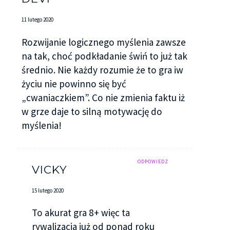
11 lutego 2020
Rozwijanie logicznego myślenia zawsze
na tak, choć podkładanie świń to już tak
średnio. Nie każdy rozumie że to gra iw
życiu nie powinno się być
„cwaniaczkiem”. Co nie zmienia faktu iż
w grze daje to silną motywację do
myślenia!
ODPOWIEDZ
VICKY
15 lutego 2020
To akurat gra 8+ więc ta
rywalizacja już od ponad roku