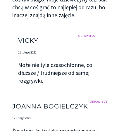
chcą w coś grać to najlepiej od razu, bo
inaczej znajdą inne zajęcie.
ODPOWIEDZ
VICKY
15 lutego 2020
Może nie tyle czasochłonne, co
dłuższe / trudniejsze od samej
rozgrywki.
ODPOWIEDZ
JOANNA BOGIELCZYK
12 lutego 2020
Świetnie, że to taka ponadczasowa i