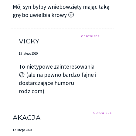
Mój syn byłby wniebowzięty mając taką
grę bo uwielbia krowy 🙂
ODPOWIEDZ
VICKY
15 lutego 2020
To nietypowe zainteresowania
😉 (ale na pewno bardzo fajne i
dostarczające humoru
rodzicom)
ODPOWIEDZ
AKACJA
12 lutego 2020