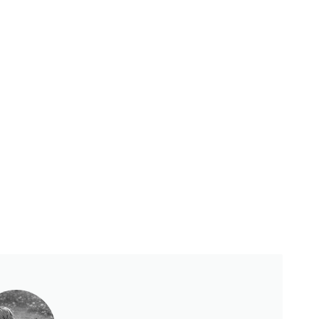
Księgarnie i kościopył – Travis Baldree