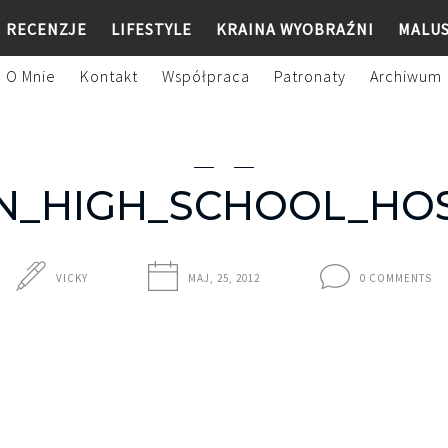
RECENZJE
LIFESTYLE
KRAINA WYOBRAŹNI
MALU
O Mnie
Kontakt
Współpraca
Patronaty
Archiwum
_HIGH_SCHOOL_HOS
VICKY
MAJ, 25, 2012
0 COMMENTS