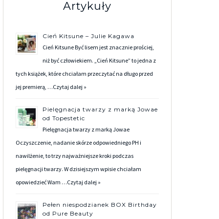
Artykuły
Cień Kitsune – Julie Kagawa
Cień Kitsune Być lisem jest znacznie prościej,
niż być człowiekiem. „Cień Kitsune” to jedna z
tych książek, które chciałam przeczytać na długo przed
jej premierą, …
Czytaj dalej »
Pielęgnacja twarzy z marką Jowae
od Topestetic
Pielęgnacja twarzy z marką Jowae
Oczyszczenie, nadanie skórze odpowiedniego PH i
nawilżenie, to trzy najważniejsze kroki podczas
pielęgnacji twarzy. W dzisiejszym wpisie chciałam
opowiedzieć Wam …
Czytaj dalej »
Pełen niespodzianek BOX Birthday
od Pure Beauty