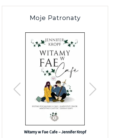
Moje Patronaty
Efekt G
Witamy w Fae Cafe – Jennifer Kropf