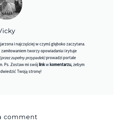
Vicky
jarzona i najczęściej w czymś głęboko zaczytana.
 Z zamiłowaniem tworzy opowiadania i irytuje
(przez zupełny przypadek)
prowadzi portale
m. Ps. Zostaw mi swój
link
w
komentarzu
, żebym
dwiedzić Twoją stronę!
 a comment