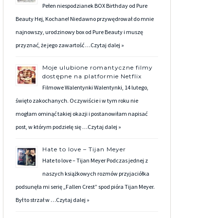
Pełen niespodzianek BOX Birthday od Pure
Beauty Hej, Kochane! Niedawno przywędrował do mnie
najnowszy, urodzinowy box od Pure Beauty i muszę
przyznać, że jego zawartość …
Czytaj dalej »
Moje ulubione romantyczne filmy
dostępne na platformie Netflix
Filmowe Walentynki Walentynki, 14 lutego,
święto zakochanych. Oczywiście i w tym roku nie
mogłam ominąć takiej okazji i postanowiłam napisać
post, w którym podzielę się …
Czytaj dalej »
Hate to love – Tijan Meyer
Hate to love – Tijan Meyer Podczas jednej z
naszych książkowych rozmów przyjaciółka
podsunęła mi serię „Fallen Crest” spod pióra Tijan Meyer.
Był to strzał w …
Czytaj dalej »