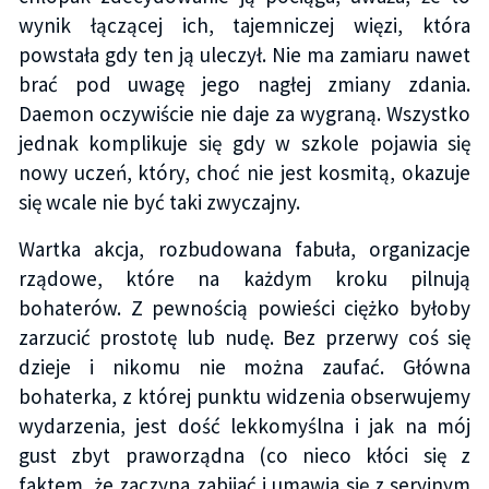
wynik łączącej ich, tajemniczej więzi, która
powstała gdy ten ją uleczył. Nie ma zamiaru nawet
brać pod uwagę jego nagłej zmiany zdania.
Daemon oczywiście nie daje za wygraną. Wszystko
jednak komplikuje się gdy w szkole pojawia się
nowy uczeń, który, choć nie jest kosmitą, okazuje
się wcale nie być taki zwyczajny.
Wartka akcja, rozbudowana fabuła, organizacje
rządowe, które na każdym kroku pilnują
bohaterów. Z pewnością powieści ciężko byłoby
zarzucić prostotę lub nudę. Bez przerwy coś się
dzieje i nikomu nie można zaufać. Główna
bohaterka, z której punktu widzenia obserwujemy
wydarzenia, jest dość lekkomyślna i jak na mój
gust zbyt praworządna (co nieco kłóci się z
faktem, że zaczyna zabijać i umawia się z seryjnym