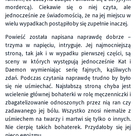
mordercą). Ciekawie się o niej czyta, ale
jednocześnie ze świadomością, że na jej miejscu w
wielu wypadkach postąpiłoby się zupełnie inaczej.
Powieść została napisana naprawdę dobrze –
trzyma w napięciu, intryguje. Jej najmocniejszą
stroną, tak jak i w wypadku pierwszej części, są
sceny w których występują jednocześnie Kat i
Daemon wymieniając serię fajnych, kąśliwych
zdań. Podczas czytania naprawdę trudno by było
się nie uśmiechać. Najsłabszą stroną chyba jest
wcielenie głównej bohaterki w rolę męczenniczki i
zbagatelizowanie odnoszonych przez nią ran czy
zadawanego jej bólu. Wszystko znosi niemalże z
uśmiechem na twarzy i martwi się tylko o innych.
Nie cierpię takich bohaterek. Przydałoby się jej
nieco egoizmu.