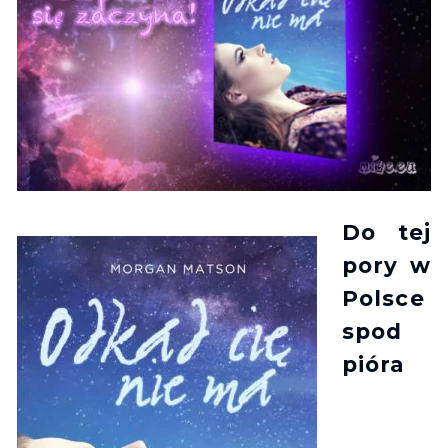
Do tej
pory w
Polsce
spod
pióra