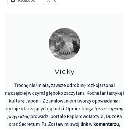
Facebook
X
Vicky
Trochę nieśmiała, zawsze odrobinę rozkojarzona i
najczęściej w czymś głęboko zaczytana. Kocha fantastykę i
kulturę Japonii. Z zamiłowaniem tworzy opowiadania i
irytuje otaczających ją ludzi. Oprócz bloga
(przez zupełny
przypadek)
prowadzi portale PapieroweMotyle, DuzeKa
oraz Secretum. Ps. Zostaw mi swój
link
w
komentarzu
,