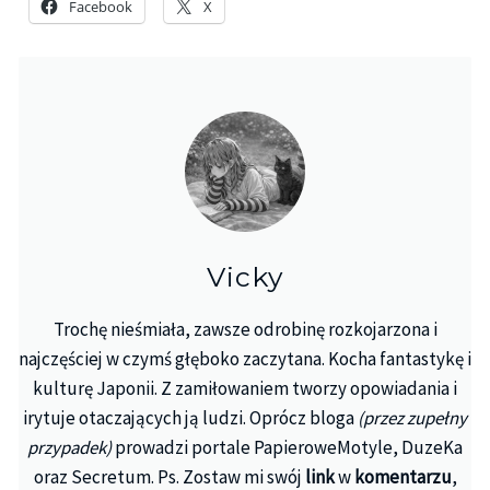
Facebook
X
Vicky
Trochę nieśmiała, zawsze odrobinę rozkojarzona i
najczęściej w czymś głęboko zaczytana. Kocha fantastykę i
kulturę Japonii. Z zamiłowaniem tworzy opowiadania i
irytuje otaczających ją ludzi. Oprócz bloga
(przez zupełny
przypadek)
prowadzi portale PapieroweMotyle, DuzeKa
oraz Secretum. Ps. Zostaw mi swój
link
w
komentarzu
,