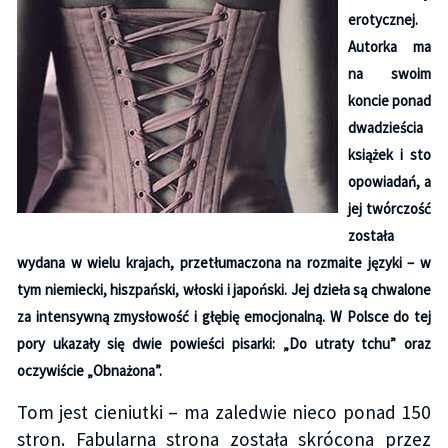
erotycznej.
Autorka ma
na swoim
koncie ponad
dwadzieścia
książek i sto
opowiadań, a
jej twórczość
została
wydana w wielu krajach, przetłumaczona na rozmaite języki – w
tym niemiecki, hiszpański, włoski i japoński. Jej dzieła są chwalone
za intensywną zmysłowość i głębię emocjonalną. W Polsce do tej
pory ukazały się dwie powieści pisarki: „Do utraty tchu” oraz
oczywiście „Obnażona”.
Tom jest cieniutki – ma zaledwie nieco ponad 150
stron. Fabularna strona została skrócona przez