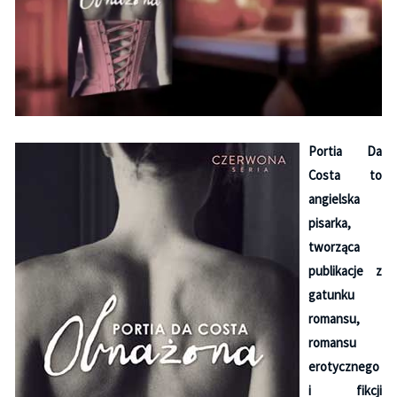
Portia Da
Costa to
angielska
pisarka,
tworząca
publikacje z
gatunku
romansu,
romansu
erotycznego
i fikcji