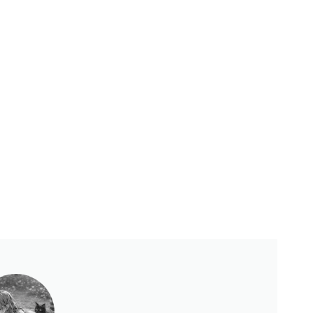
Księgarnie i kościopył – Travis Baldree