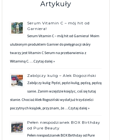
Artykuły
Serum Vitamin C – mój hit od
Garniera!
Serum Vitamin C – mój hit od Garniera! Moim
ulubionym produktem Garnier do pielęgnacji skóry
twarzy jest Vitamin C Serum na przebarwienia z
Witaminą C. …
Czytaj dalej »
Zabójczy kulig – Alek Rogoziński
Zabójczy kulig Pędzi, pędzi kulig, pędzą, pędzą
sanie. Zanim wzejdzie księżyc, coś się tutaj
stanie. Chociaż Alek Rogoziński wydał już trzydzieści
poczytnych książek, przyznam, że …
Czytaj dalej »
Pełen niespodzianek BOX Birthday
od Pure Beauty
Pełen niespodzianek BOX Birthday od Pure