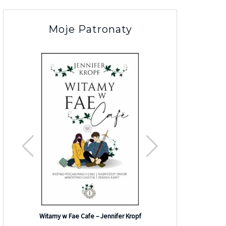
Moje Patronaty
Efekt G
Witamy w Fae Cafe – Jennifer Kropf