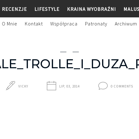
RECENZJE
LIFESTYLE
KRAINA WYOBRAŹNI
MALU
O Mnie
Kontakt
Współpraca
Patronaty
Archiwum
ALE_TROLLE_I_DUZA
VICKY
LIP, 03, 2014
0 COMMENTS