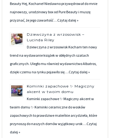
Beauty Hej, Kochane! Niedawno przywędrował do mnie
najnowszy, urodzinowy box od Pure Beauty i muszę
przyznać, że jego zawartość …
Czytaj dalej »
Dziewczyna z wrzosowisk –
Lucinda Riley
Dziewczyna z wrzosowisk Kocham ten nowy
trend na wydawanie książek w obłędnych szatach
graficznych. Uległo mu również wydawnictwo Albatros,
dzięki czemu na rynku pojawiło się …
Czytaj dalej »
Kominki zapachowe ✨ Magiczny
akcent w twoim domu
Kominki zapachowe ✨ Magiczny akcent w
twoim domu ✨ Kominki ceramiczne do wosków
zapachowych to prawdziwe maleńkie arcydzieła, które
przynoszą do naszych domów wyjątkowy urok …
Czytaj
dalej »