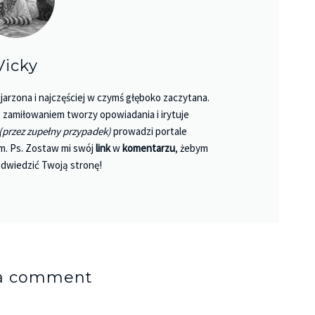
Vicky
jarzona i najczęściej w czymś głęboko zaczytana.
 Z zamiłowaniem tworzy opowiadania i irytuje
(przez zupełny przypadek)
prowadzi portale
m. Ps. Zostaw mi swój
link
w
komentarzu
, żebym
dwiedzić Twoją stronę!
 a comment