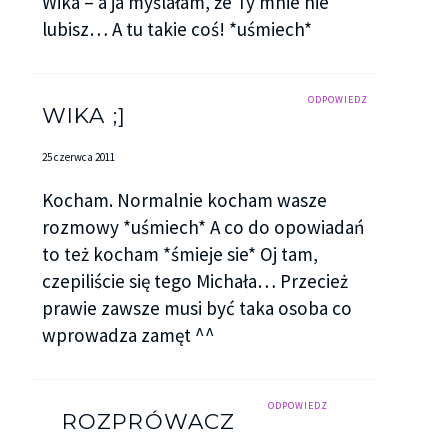
Wika – a ja myślałam, że Ty mnie nie
lubisz… A tu takie coś! *uśmiech*
ODPOWIEDZ
WIKA ;]
25 czerwca 2011
Kocham. Normalnie kocham wasze
rozmowy *uśmiech* A co do opowiadań
to też kocham *śmieje sie* Oj tam,
czepiliście się tego Michała… Przecież
prawie zawsze musi być taka osoba co
wprowadza zamęt ^^
ODPOWIEDZ
ROZPRÓWACZ