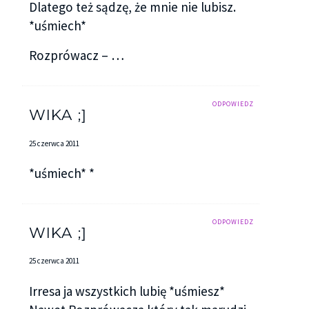
Dlatego też sądzę, że mnie nie lubisz.
*uśmiech*
Rozprówacz – …
ODPOWIEDZ
WIKA ;]
25 czerwca 2011
*uśmiech* *
ODPOWIEDZ
WIKA ;]
25 czerwca 2011
Irresa ja wszystkich lubię *uśmiesz*