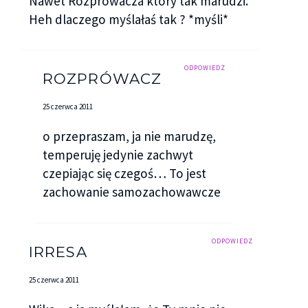
Nawet Rozprówacza który tak marudzi.
Heh dlaczego myślałaś tak ? *myśli*
ODPOWIEDZ
ROZPRÓWACZ
25 czerwca 2011
o przepraszam, ja nie marudzę,
temperuję jedynie zachwyt
czepiając się czegoś… To jest
zachowanie samozachowawcze
ODPOWIEDZ
IRRESA
25 czerwca 2011