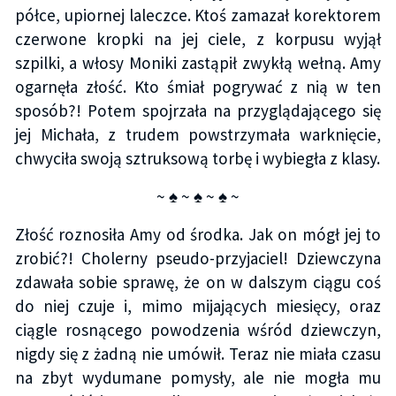
półce, upiornej laleczce. Ktoś zamazał korektorem
czerwone kropki na jej ciele, z korpusu wyjął
szpilki, a włosy Moniki zastąpił zwykłą wełną. Amy
ogarnęła złość. Kto śmiał pogrywać z nią w ten
sposób?! Potem spojrzała na przyglądającego się
jej Michała, z trudem powstrzymała warknięcie,
chwyciła swoją sztruksową torbę i wybiegła z klasy.
~ ♠ ~ ♠ ~ ♠ ~
Złość roznosiła Amy od środka. Jak on mógł jej to
zrobić?! Cholerny pseudo-przyjaciel! Dziewczyna
zdawała sobie sprawę, że on w dalszym ciągu coś
do niej czuje i, mimo mijających miesięcy, oraz
ciągle rosnącego powodzenia wśród dziewczyn,
nigdy się z żadną nie umówił. Teraz nie miała czasu
na zbyt wydumane pomysły, ale nie mogła mu