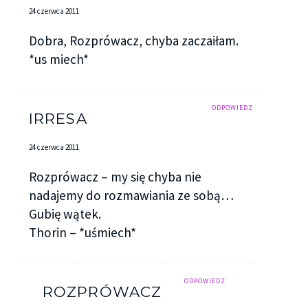
24 czerwca 2011
Dobra, Rozprówacz, chyba zaczaiłam.
*us miech*
ODPOWIEDZ
IRRESA
24 czerwca 2011
Rozprówacz – my się chyba nie
nadajemy do rozmawiania ze sobą…
Gubię wątek.
Thorin – *uśmiech*
ODPOWIEDZ
ROZPRÓWACZ