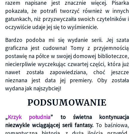
razem napisane jest znacznie więcej. Pisarka
pokazała, że potrafi tworzyć również w innych
gatunkach, niż przyzwyczaiła swoich czytelników i
oczywiście udaje jej się to wyśmienicie.
Bardzo podoba mi się wydanie serii. Jej szata
graficzna jest cudowna! Tomy z przyjemnością
postawię na półce w swojej domowej biblioteczce,
niecierpliwie wyczekując czwartej części, która już
nawet została zapowiedziana, choć jeszcze
nieznana jest data jej premiery. Oby została
wydana jak najszybciej!
PODSUMOWANIE
„
Krzyk południa
” to świetna kontynuacja
niezwykle wciągającej serii fantasy.
To baśniowa,
romantyczna historia, z dużą ilością przygód,