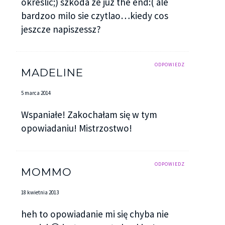
okreslic;) szkoda ze juz the end:( ale
bardzoo milo sie czytlao…kiedy cos
jeszcze napiszessz?
ODPOWIEDZ
MADELINE
5 marca 2014
Wspaniałe! Zakochałam się w tym
opowiadaniu! Mistrzostwo!
ODPOWIEDZ
MOMMO
18 kwietnia 2013
heh to opowiadanie mi się chyba nie