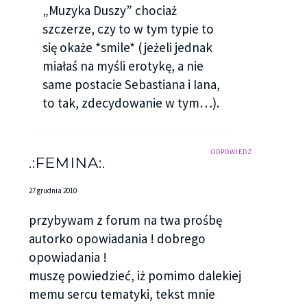
„Muzyka Duszy” chociaż
szczerze, czy to w tym typie to
się okaże *smile* (jeżeli jednak
miałaś na myśli erotykę, a nie
same postacie Sebastiana i Iana,
to tak, zdecydowanie w tym…).
ODPOWIEDZ
.:FEMINA:.
27 grudnia 2010
przybywam z forum na twa prośbę
autorko opowiadania ! dobrego
opowiadania !
muszę powiedzieć, iż pomimo dalekiej
memu sercu tematyki, tekst mnie