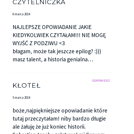
CZYTELNICZKA
6 marca 2014
NAJLEPSZE OPOWIADANIE JAKIE
KIEDYKOLWIEK CZYTAŁAM!!! NIE MOGĘ
WYJŚĆ Z PODZIWU <3
błagam, może tak jeszcze epilog? :)))
masz talent, a historia genialna…
ODPOWIEDZ
KŁOTEŁ
5 marca 2014
boże,najpiękniejsze opowiadanie które
tutaj przeczytałam! niby bardzo długie
ale żałuję że już koniec historii.