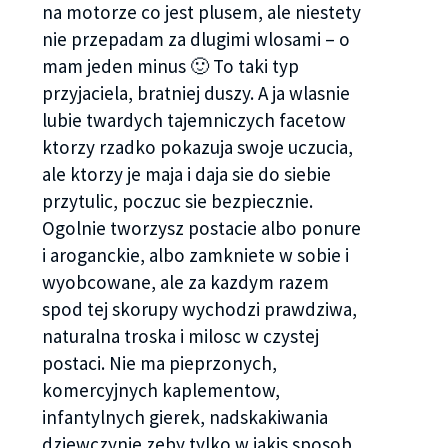
na motorze co jest plusem, ale niestety
nie przepadam za dlugimi wlosami – o
mam jeden minus 🙂 To taki typ
przyjaciela, bratniej duszy. A ja wlasnie
lubie twardych tajemniczych facetow
ktorzy rzadko pokazuja swoje uczucia,
ale ktorzy je maja i daja sie do siebie
przytulic, poczuc sie bezpiecznie.
Ogolnie tworzysz postacie albo ponure
i aroganckie, albo zamkniete w sobie i
wyobcowane, ale za kazdym razem
spod tej skorupy wychodzi prawdziwa,
naturalna troska i milosc w czystej
postaci. Nie ma pieprzonych,
komercyjnych kaplementow,
infantylnych gierek, nadskakiwania
dziewczynie zeby tylko w jakis sposob