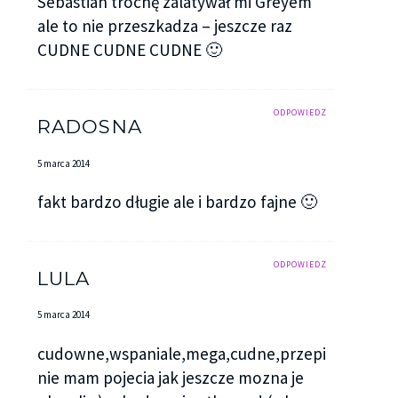
Sebastian trochę zalatywał mi Greyem
ale to nie przeszkadza – jeszcze raz
CUDNE CUDNE CUDNE 🙂
ODPOWIEDZ
RADOSNA
5 marca 2014
fakt bardzo długie ale i bardzo fajne 🙂
ODPOWIEDZ
LULA
5 marca 2014
cudowne,wspaniale,mega,cudne,przepiękne,fan
nie mam pojecia jak jeszcze mozna je