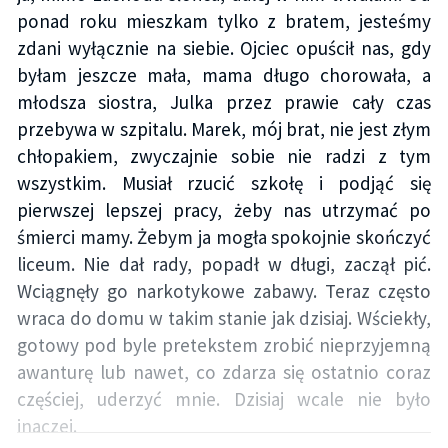
ponad roku mieszkam tylko z bratem, jesteśmy
zdani wyłącznie na siebie. Ojciec opuścił nas, gdy
byłam jeszcze mała, mama długo chorowała, a
młodsza siostra, Julka przez prawie cały czas
przebywa w szpitalu. Marek, mój brat, nie jest złym
chłopakiem, zwyczajnie sobie nie radzi z tym
wszystkim. Musiał rzucić szkołę i podjąć się
pierwszej lepszej pracy, żeby nas utrzymać po
śmierci mamy. Żebym ja mogła spokojnie skończyć
liceum. Nie dał rady, popadł w długi, zaczął pić.
Wciągnęły go narkotykowe zabawy. Teraz często
wraca do domu w takim stanie jak dzisiaj. Wściekły,
gotowy pod byle pretekstem zrobić nieprzyjemną
awanturę lub nawet, co zdarza się ostatnio coraz
częściej, uderzyć mnie. Dzisiaj wcale nie było
inaczej.