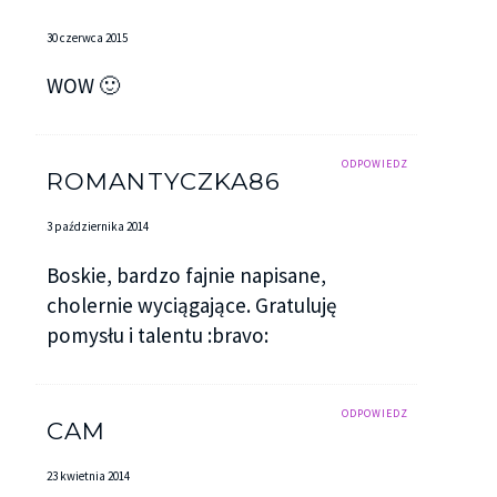
tym uśmiechem wszystkie moje zmartwienia. –
30 czerwca 2015
Dzięki za zaproszenie. To co było na tym polskim?
WOW 🙂
Dalszy ciąg przeczytasz na nowej stronie
https://unrivalled.site/story/kropla-lez/
ODPOWIEDZ
ROMANTYCZKA86
3 października 2014
Podziel się:
Boskie, bardzo fajnie napisane,
Facebook
X
cholernie wyciągające. Gratuluję
pomysłu i talentu :bravo:
ODPOWIEDZ
CAM
23 kwietnia 2014