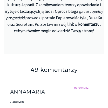
– Co jest do jedzenia? – warknął nie patrząc na
kulturę Japonii. Z zamiłowaniem tworzy opowiadania i
mnie.
irytuje otaczających ją ludzi. Oprócz bloga
(przez zupełny
przypadek)
prowadzi portale PapieroweMotyle, DuzeKa
– Nic nie ma – odpowiedziała cicho, coraz bardziej
oraz Secretum. Ps. Zostaw mi swój
link
w
komentarzu
,
przestraszona.
żebym również mogła odwiedzić Twoją stronę!
Przemierzył dzielącą nas przestrzeń zaledwie w
kilku susach. Brutalnie chwycił mnie za ramię. W
jego oddechu czuć było alkohol.
– Jak to nic nie ma?! – krzyknął wściekle.
49 komentarzy
– Nie miałam za co kupić – odpowiedziałam
niepewnie, wiedząc, że ignorowanie jego pytań,
kiedy jest w takim stanie to duży błąd.
ODPOWIEDZ
ANNAMARIA
Wtedy mnie właśnie uderzył. W oczach stanęły mi
łzy, kiedy wymierzył mi silny policzek.
3 lutego 2025