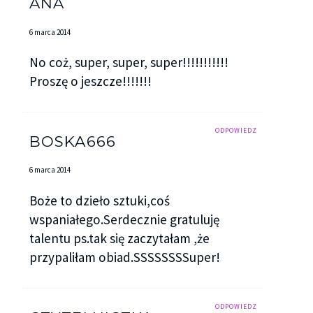
ANA
6 marca 2014
No coż, super, super, super!!!!!!!!!!!
Proszę o jeszcze!!!!!!!
ODPOWIEDZ
BOSKA666
6 marca 2014
Boże to dzieło sztuki,coś
wspaniałego.Serdecznie gratuluję
talentu ps.tak się zaczytałam ,że
przypaliłam obiad.SSSSSSSSuper!
ODPOWIEDZ