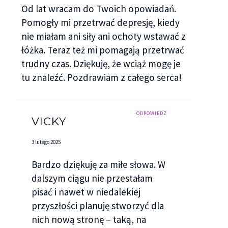
– Jesteś nic nie wartą dziwką – syknął. – Jeżeli
Od lat wracam do Twoich opowiadań.
jeszcze raz się to powtórzy to mnie popamiętasz –
Pomogły mi przetrwać depresję, kiedy
warknął gniewnie, potem odsunął się ode mnie,
nie miałam ani siły ani ochoty wstawać z
zabrał z krzesła swoją sportową kurtkę i trzaskając
łóżka. Teraz też mi pomagają przetrwać
drzwiami wyszedł z domu, a ja znów zostałam
trudny czas. Dziękuję, że wciąż mogę je
sama.
tu znaleźć. Pozdrawiam z całego serca!
~ ♠ ~ ♠ ~ ♠ ~
ODPOWIEDZ
Rano obudziłam się bardzo niewyspana. Przez
VICKY
prawie całą noc nie mogłam zmrużyć oka, myśląc
3 lutego 2025
jedynie o Marku, na przemian to gniewając się na
niego, to zamartwiając się, że nie wrócił na noc do
Bardzo dziękuję za miłe słowa. W
domu. Ziewnęłam, przeciągnęłam się i wstałam z
dalszym ciągu nie przestałam
leżącego pod ścianą materaca. Nasze mieszkanie
pisać i nawet w niedalekiej
było naprawdę małe. Jeden pokój zajmujący
przyszłości planuję stworzyć dla
dosłownie kilka metrów kwadratowych, przy
nich nową stronę – taką, na