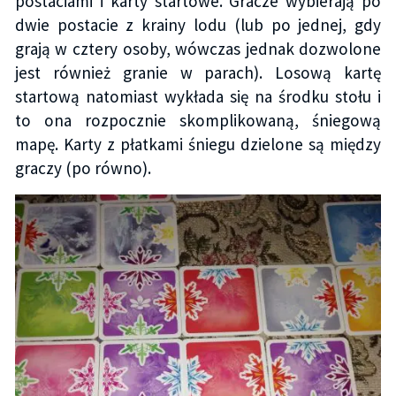
postaciami i karty startowe. Gracze wybierają po
dwie postacie z krainy lodu (lub po jednej, gdy
grają w cztery osoby, wówczas jednak dozwolone
jest również granie w parach). Losową kartę
startową natomiast wykłada się na środku stołu i
to ona rozpocznie skomplikowaną, śniegową
mapę. Karty z płatkami śniegu dzielone są między
graczy (po równo).