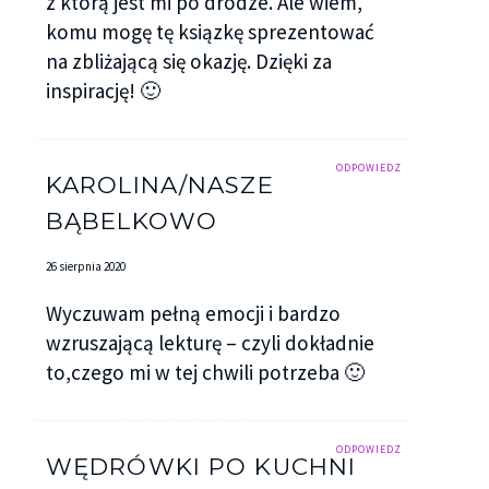
z którą jest mi po drodze. Ale wiem,
komu mogę tę ksiązkę sprezentować
na zbliżającą się okazję. Dzięki za
inspirację! 🙂
ODPOWIEDZ
KAROLINA/NASZE
BĄBELKOWO
26 sierpnia 2020
Wyczuwam pełną emocji i bardzo
wzruszającą lekturę – czyli dokładnie
to,czego mi w tej chwili potrzeba 🙂
ODPOWIEDZ
WĘDRÓWKI PO KUCHNI