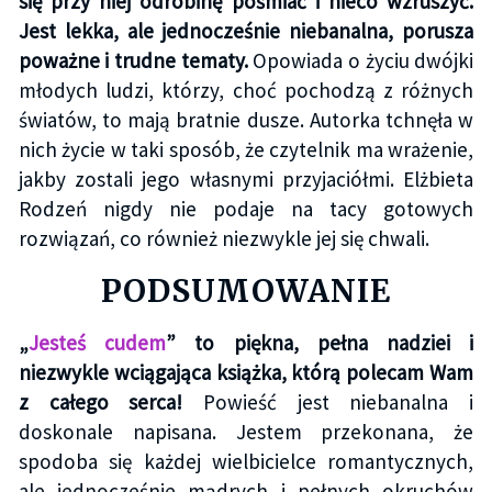
się przy niej odrobinę pośmiać i nieco wzruszyć.
Jest lekka, ale jednocześnie niebanalna, porusza
poważne i trudne tematy.
Opowiada o życiu dwójki
młodych ludzi, którzy, choć pochodzą z różnych
światów, to mają bratnie dusze. Autorka tchnęła w
nich życie w taki sposób, że czytelnik ma wrażenie,
jakby zostali jego własnymi przyjaciółmi. Elżbieta
Rodzeń nigdy nie podaje na tacy gotowych
rozwiązań, co również niezwykle jej się chwali.
PODSUMOWANIE
„
Jesteś cudem
” to piękna, pełna nadziei i
niezwykle wciągająca książka, którą polecam Wam
z całego serca!
Powieść jest niebanalna i
doskonale napisana. Jestem przekonana, że
spodoba się każdej wielbicielce romantycznych,
ale jednocześnie mądrych i pełnych okruchów