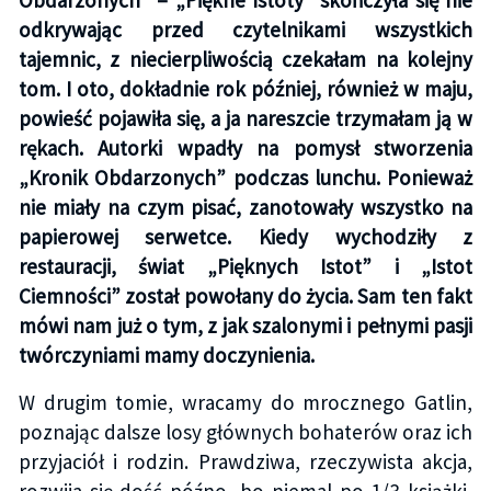
odkrywając przed czytelnikami wszystkich
tajemnic, z niecierpliwością czekałam na kolejny
tom. I oto, dokładnie rok później, również w maju,
powieść pojawiła się, a ja nareszcie trzymałam ją w
rękach. Autorki wpadły na pomysł stworzenia
„Kronik Obdarzonych” podczas lunchu. Ponieważ
nie miały na czym pisać, zanotowały wszystko na
papierowej serwetce. Kiedy wychodziły z
restauracji, świat „Pięknych Istot” i „Istot
Ciemności” został powołany do życia. Sam ten fakt
mówi nam już o tym, z jak szalonymi i pełnymi pasji
twórczyniami mamy doczynienia.
W drugim tomie, wracamy do mrocznego Gatlin,
poznając dalsze losy głównych bohaterów oraz ich
przyjaciół i rodzin. Prawdziwa, rzeczywista akcja,
rozwija się dość późno, bo niemal po 1/3 książki,