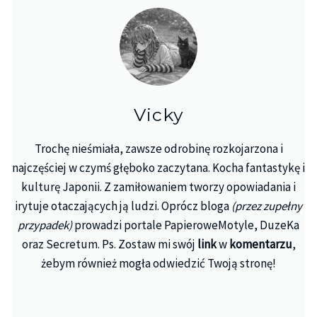
Vicky
Trochę nieśmiała, zawsze odrobinę rozkojarzona i
najczęściej w czymś głęboko zaczytana. Kocha fantastykę i
kulturę Japonii. Z zamiłowaniem tworzy opowiadania i
irytuje otaczających ją ludzi. Oprócz bloga
(przez zupełny
przypadek)
prowadzi portale PapieroweMotyle, DuzeKa
oraz Secretum. Ps. Zostaw mi swój
link
w
komentarzu
,
żebym również mogła odwiedzić Twoją stronę!