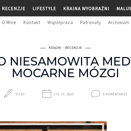
RECENZJE
LIFESTYLE
KRAINA WYOBRAŹNI
MALU
O Mnie
Kontakt
Współpraca
Patronaty
Archiwum
KSIĄŻKI
RECENZJE
 NIESAMOWITA MED
MOCARNE MÓZGI
VICKY
LIS, 27, 2023
6 KOMENTARZY