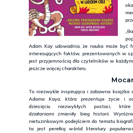
ok
med
prz
„Ba
pop
Adam Kay udowadnia, że nauka może być fa
interesujących faktów, prezentowanych w spo
jest przyjemnością dla czytelników w każdym w
jeszcze więcej charakteru.
Moca
To niezwykle inspirująca i zabawna książka 
Adama Kaya, która prezentuje życie i os
dziesięciu niezwykłych postaci, któr
działaniami zmieniły bieg historii. Wyróżni
nietuzinkowym podejściem do tematu biografii
ta jest perełką wśród literatury popularno