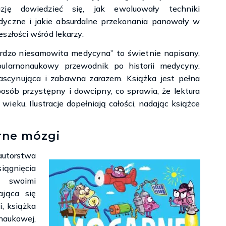
azję dowiedzieć się, jak ewoluowały techniki
yczne i jakie absurdalne przekonania panowały w
eszłości wśród lekarzy.
rdzo niesamowita medycyna” to świetnie napisany,
ularnonaukowy przewodnik po historii medycyny.
scynująca i zabawna zarazem. Książka jest pełna
sób przystępny i dowcipny, co sprawia, że lektura
ieku. Ilustracje dopełniają całości, nadając książce
rne mózgi
autorstwa
iągnięcia
e swoimi
ająca się
, książka
naukowej,