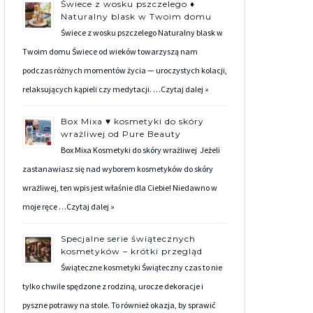
Świece z wosku pszczelego ♦
Naturalny blask w Twoim domu
Świece z wosku pszczelego Naturalny blask w
Twoim domu Świece od wieków towarzyszą nam
podczas różnych momentów życia — uroczystych kolacji,
relaksujących kąpieli czy medytacji. …
Czytaj dalej »
Box Mixa ♥ kosmetyki do skóry
wrażliwej od Pure Beauty
Box Mixa Kosmetyki do skóry wrażliwej Jeżeli
zastanawiasz się nad wyborem kosmetyków do skóry
wrażliwej, ten wpis jest właśnie dla Ciebie! Niedawno w
moje ręce …
Czytaj dalej »
Specjalne serie świątecznych
kosmetyków – krótki przegląd
Świąteczne kosmetyki Świąteczny czas to nie
tylko chwile spędzone z rodziną, urocze dekoracje i
pyszne potrawy na stole. To również okazja, by sprawić