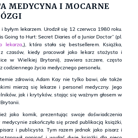
Księgarnie i kościopył – Travis Baldree
A MEDYCYNA I MOCARNE
ÓZGI
i byłym lekarzem. Urodził się 12 czerwca 1980 roku.
s Going to Hurt: Secret Diaries of a Junior Doctor” (pl.
o lekarza
„), która stała się bestsellerem. Książka,
z czasów, kiedy pracował jako lekarz stażysta i
ce w Wielkiej Brytanii), zawiera szczere, często
e z codziennego życia medycznego personelu.
stemie zdrowia, Adam Kay nie tylko bawi, ale także
kimi mierzą się lekarze i personel medyczny. Jego
lników, jak i krytyków, stając się ważnym głosem w
Brytanii.
eż jako komik, prezentując swoje doświadczenia
medycynie zakończyła się przed publikacją książki,
pisarz i publicysta. Tym razem jednak jako pisarz i
ostanowił napisać i wydać dwie książki dla nieco