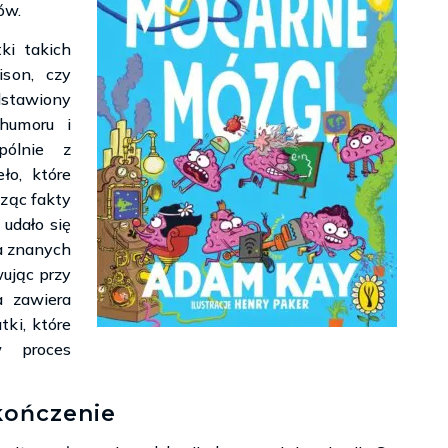
ów.
ki takich
ison, czy
dstawiony
humoru i
pólnie z
ło, które
cząc fakty
 udało się
a znanych
wując przy
a zawiera
tki, które
w proces
kończenie