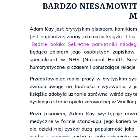
BARDZO NIESAMOWIT
M
Adam Kay jest brytyjskim pisarzem, komikiem 
Jest najbardziej znany jako autor książki „This i
„
Będzie bolało: Sekretne pamiętniki młodeg
będąca zbiorem jego osobistych zapisków 
specjalizant w NHS (National Health Servi
humorystyczne, a czasem i poruszające relacj
Przedstawiając realia pracy w brytyjskim sy
zwraca uwagę na trudności i wyzwania, z ja
książka zdobyła uznanie zarówno wśród czyte
dyskusji o stanie opieki zdrowotnej w Wielkiej 
Poza pisaniem, Adam Kay występuje równi
medyczne w formie stand-upu. Jego kariera w 
ale dzięki niej zyskał dużą popularność jako 
osoba z niemałą widzą o ciele człowieka p