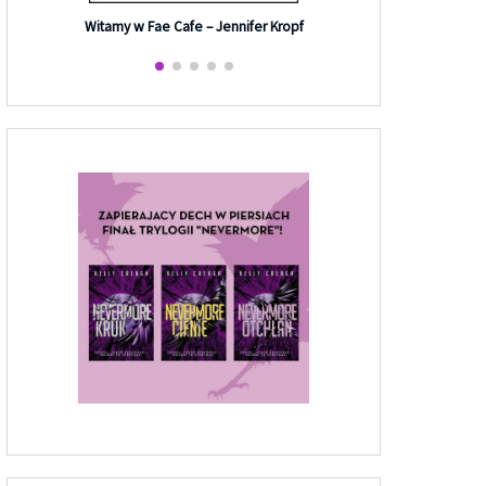
Efekt G
Witamy w Fae Cafe – Jennifer Kropf