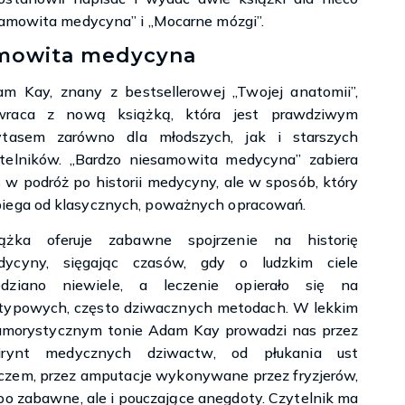
samowita medycyna” i „Mocarne mózgi”.
amowita medycyna
m Kay, znany z bestsellerowej „Twojej anatomii”,
wraca z nową książką, która jest prawdziwym
rytasem zarówno dla młodszych, jak i starszych
telników. „Bardzo niesamowita medycyna” zabiera
 w podróż po historii medycyny, ale w sposób, który
iega od klasycznych, poważnych opracowań.
iążka oferuje zabawne spojrzenie na historię
dycyny, sięgając czasów, gdy o ludzkim ciele
edziano niewiele, a leczenie opierało się na
typowych, często dziwacznych metodach. W lekkim
umorystycznym tonie Adam Kay prowadzi nas przez
birynt medycznych dziwactw, od płukania ust
zem, przez amputacje wykonywane przez fryzjerów,
po zabawne, ale i pouczające anegdoty. Czytelnik ma