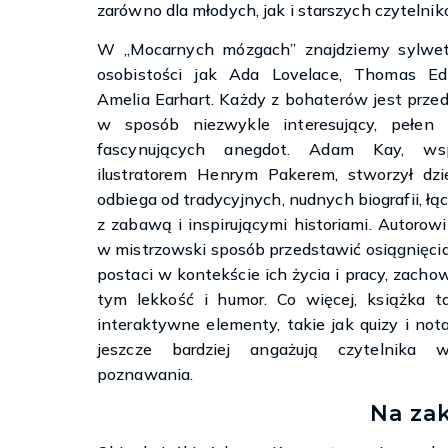
zarówno dla młodych, jak i starszych czytelnik
W „Mocarnych mózgach” znajdziemy sylwet
osobistości jak Ada Lovelace, Thomas Ed
Amelia Earhart. Każdy z bohaterów jest prze
w sposób niezwykle interesujący, pełen 
fascynujących anegdot. Adam Kay, ws
ilustratorem Henrym Pakerem, stworzył dzie
odbiega od tradycyjnych, nudnych biografii, łą
z zabawą i inspirującymi historiami. Autorowi
w mistrzowski sposób przedstawić osiągnięci
postaci w kontekście ich życia i pracy, zacho
tym lekkość i humor. Co więcej, książka t
interaktywne elementy, takie jak quizy i nota
jeszcze bardziej angażują czytelnika 
poznawania.
Na za