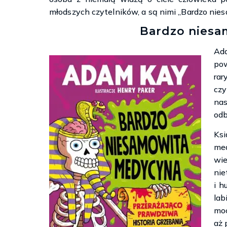
młodszych czytelników, a są nimi „Bardzo nie
Bardzo nies
Ada
po
ra
czy
nas
odb
Ks
me
wi
nie
i h
la
moc
aż 