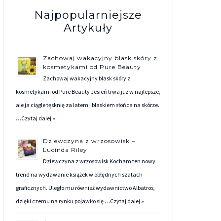
Najpopularniejsze
Artykuły
Zachowaj wakacyjny blask skóry z
kosmetykami od Pure Beauty
Zachowaj wakacyjny blask skóry z
kosmetykami od Pure Beauty Jesień trwa już w najlepsze,
ale ja ciągle tęsknię za latem i blaskiem słońca na skórze.
…
Czytaj dalej »
Dziewczyna z wrzosowisk –
Lucinda Riley
Dziewczyna z wrzosowisk Kocham ten nowy
trend na wydawanie książek w obłędnych szatach
graficznych. Uległo mu również wydawnictwo Albatros,
dzięki czemu na rynku pojawiło się …
Czytaj dalej »