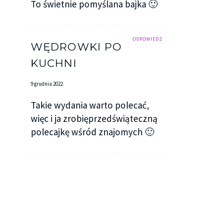
To świetnie pomyślana bajka 🙂
ODPOWIEDZ
WĘDROWKI PO
KUCHNI
9 grudnia 2022
Takie wydania warto polecać,
więc i ja zrobięprzedświąteczną
polecajkę wśród znajomych 🙂