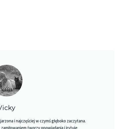
Vicky
Księgarnie i kościopył – Travis Baldree
jarzona i najczęściej w czymś głęboko zaczytana.
 Z zamiłowaniem tworzy opowiadania i irytuje