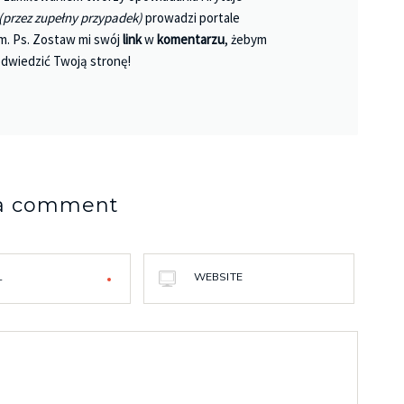
(przez zupełny przypadek)
prowadzi portale
m. Ps. Zostaw mi swój
link
w
komentarzu
, żebym
dwiedzić Twoją stronę!
 a comment
L
WEBSITE