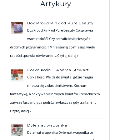
Artykuły
Box Proud Pink od Pure Beauty
Box Proud Pink od Pure Beauty Co sprawia
wam radość? Czy potraficie się cieszyć z
drobnych przyjemności? Mnie samej co miesiąc wiele
radości sprawia otwieranie …
Czytaj dalej »
Córka kości – Andrea Stewart
Córka kości Wejdź do świata, gdzie magia
miesza się z okrucieństwem. Kocham
fantastykę, a odkrywanie nowych światów literackich to
zawsze fascynująca podróż, zwłaszcza gdy trafiam …
Czytaj dalej »
Dylemat wagonika
Dylemat wagonika Dylemat wagonika to