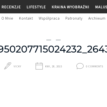
RECENZJE
LIFESTYLE
KRAINA WYOBRAŹNI
MALU
O Mnie
Kontakt
Współpraca
Patronaty
Archiwum
_950207715024232_26
VICKY
KWI, 28, 2015
0 COMMENTS