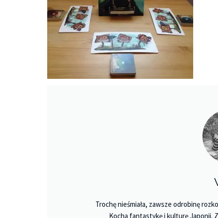
Trochę nieśmiała, zawsze odrobinę rozko
Kocha fantastykę i kulturę Japonii.