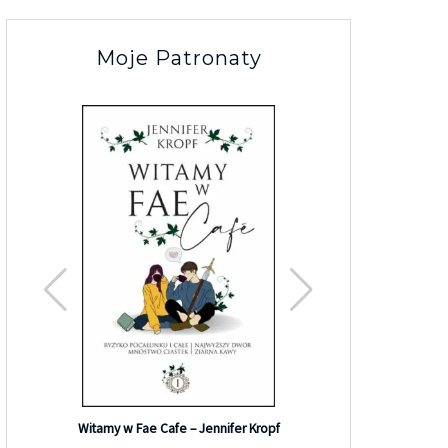
Moje Patronaty
Efekt G
Witamy w Fae Cafe – Jennifer Kropf