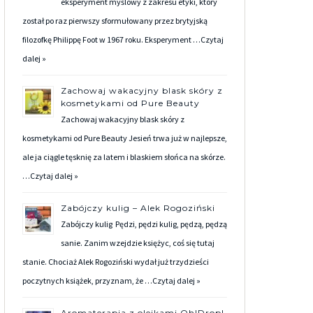
eksperyment myślowy z zakresu etyki, który
został po raz pierwszy sformułowany przez brytyjską
filozofkę Philippę Foot w 1967 roku. Eksperyment …
Czytaj
dalej »
Zachowaj wakacyjny blask skóry z
kosmetykami od Pure Beauty
Zachowaj wakacyjny blask skóry z
kosmetykami od Pure Beauty Jesień trwa już w najlepsze,
ale ja ciągle tęsknię za latem i blaskiem słońca na skórze.
…
Czytaj dalej »
Zabójczy kulig – Alek Rogoziński
Zabójczy kulig Pędzi, pędzi kulig, pędzą, pędzą
sanie. Zanim wzejdzie księżyc, coś się tutaj
stanie. Chociaż Alek Rogoziński wydał już trzydzieści
poczytnych książek, przyznam, że …
Czytaj dalej »
Aromaterapia z olejkami Oh!Drop!