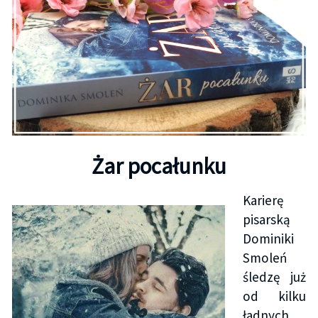
Żar pocałunku
Karierę
pisarską
Dominiki
Smoleń
śledzę już
od kilku
ładnych