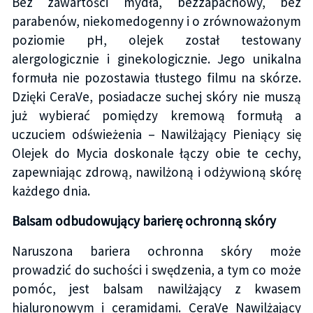
Bez zawartości mydła, bezzapachowy, bez
parabenów, niekomedogenny i o zrównoważonym
poziomie pH, olejek został testowany
alergologicznie i ginekologicznie. Jego unikalna
formuła nie pozostawia tłustego filmu na skórze.
Dzięki CeraVe, posiadacze suchej skóry nie muszą
już wybierać pomiędzy kremową formułą a
uczuciem odświeżenia – Nawilżający Pieniący się
Olejek do Mycia doskonale łączy obie te cechy,
zapewniając zdrową, nawilżoną i odżywioną skórę
każdego dnia.
Balsam odbudowujący barierę ochronną skóry
Naruszona bariera ochronna skóry może
prowadzić do suchości i swędzenia, a tym co może
pomóc, jest balsam nawilżający z kwasem
hialuronowym i ceramidami. CeraVe Nawilżający